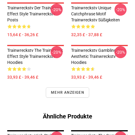
Trainwreckstv Der TrainWreck
Trainwreckstv Unique
-20%
-20%
Effect Style Trainwreckstv
Catchphrase Motif
Posts
Trainwreckstv Süßigkeiten
15,64 £ - 36,26 £
32,35 £ - 37,88 £
Trainwreckstv The TrainWreck
Trainwreckstv Gambling King
-20%
-20%
Effect Style Trainwreckstv
Aesthetic Trainwreckstv
Hoodies
Hoodies
33,93 £ - 39,46 £
33,93 £ - 39,46 £
MEHR ANZEIGEN
Ähnliche Produkte