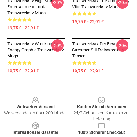
Trainwreckstv High Stakes
Trainwreckstv The Community
-20%
-20%
Entertainment Look
Vibe Trainwreckstv Mugs
Trainwreckstv Mugs
19,75 £ - 22,91 £
19,75 £ - 22,91 £
Trainwreckstv Wrecking Ball
Trainwreckstv Der Beste
-20%
-20%
Energy Graphic Trainwreckstv
Streamer-Stil Trainwreckstv
Mugs
Tassen
19,75 £ - 22,91 £
19,75 £ - 22,91 £
Footer
Weltweiter Versand
Kaufen Sie mit Vertrauen
Wir versenden in über 200 Länder
24/7 Schutz von Klicks bis zur
Lieferung
Internationale Garantie
100% Sicherer Checkout