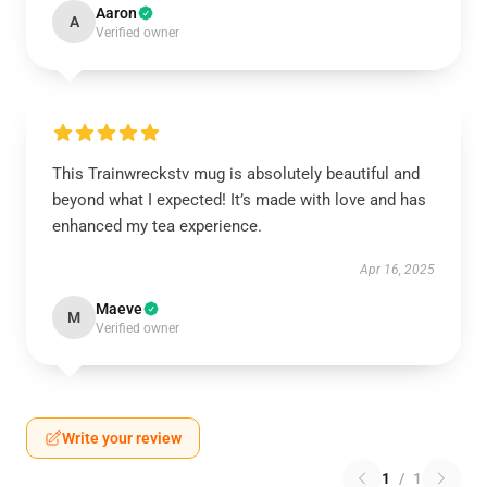
Aaron
A
Verified owner
This Trainwreckstv mug is absolutely beautiful and
beyond what I expected! It’s made with love and has
enhanced my tea experience.
Apr 16, 2025
Maeve
M
Verified owner
Write your review
1
/
1