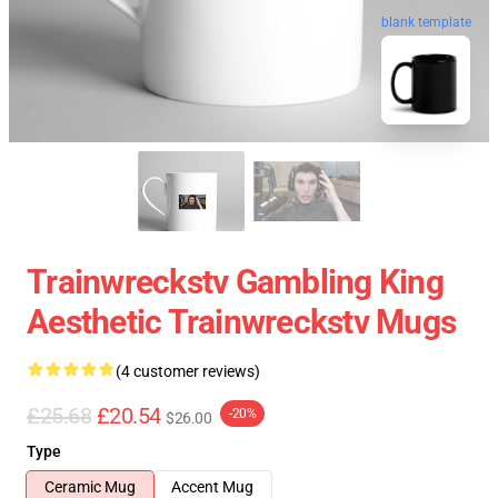
blank template
Trainwreckstv Gambling King
Aesthetic Trainwreckstv Mugs
(4 customer reviews)
£25.68
£20.54
-20%
$26.00
Type
Ceramic Mug
Accent Mug