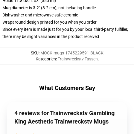
Holds 11.8 US fl. oz. (350 ml)
Mug diameter is 3.2" (8.2 cm), not including handle
Dishwasher and microwave safe ceramic
Wraparound design printed for you when you order
Since every item is made just for you by your local third-party fulfiller,
there may be slight variances in the product received
SKU
:
MOCK-mugs-1745229591-BLACK
Kategorien
:
Trainwreckstv Tassen
,
What Customers Say
4 reviews for Trainwreckstv Gambling
King Aesthetic Trainwreckstv Mugs