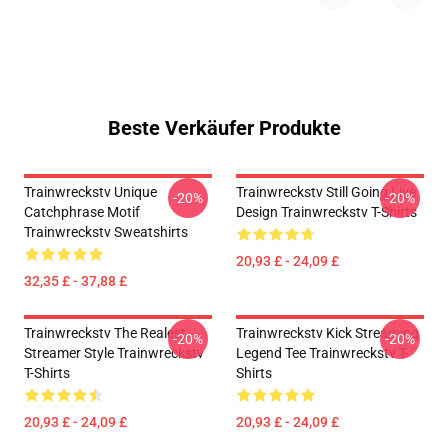
Beste Verkäufer Produkte
Trainwreckstv Unique
Trainwreckstv Still Going Live
-20%
-20%
Catchphrase Motif
Design Trainwreckstv T-Shirts
Trainwreckstv Sweatshirts
20,93 £ - 24,09 £
32,35 £ - 37,88 £
Trainwreckstv The Realest
Trainwreckstv Kick Streaming
-20%
-20%
Streamer Style Trainwreckstv
Legend Tee Trainwreckstv T-
T-Shirts
Shirts
20,93 £ - 24,09 £
20,93 £ - 24,09 £