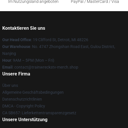
Im Nutzungsland angeboten
PayPal / MasterCard / Visa
Kontaktieren Sie uns
Our Head Office
: 19 Clifford St, Detroit, MI 48226
Our Warehouse
: No. 4747 Zhongshan Road East, Gulou District,
Nanjing
Hour
: 9AM – 5PM (Mon – Fri)
Email
: contact@trainwreckstv-merch.shop
Unsere Firma
Über uns
Allgemeine Geschäftsbedingungen
Datenschutzrichtlinien
DMCA - Copyright Policy
CA SB657: Lieferkettentransparenzgesetz
Unsere Unterstützung