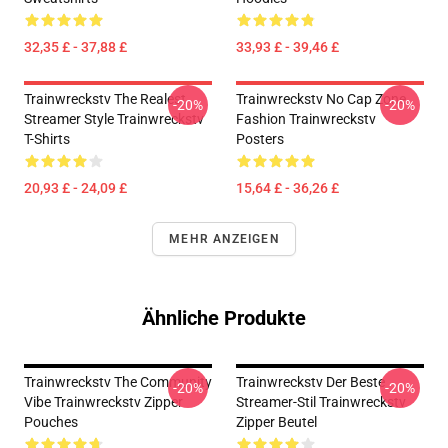
32,35 £ - 37,88 £
33,93 £ - 39,46 £
Trainwreckstv The Realest
Trainwreckstv No Cap Zone
-20%
-20%
Streamer Style Trainwreckstv
Fashion Trainwreckstv
T-Shirts
Posters
20,93 £ - 24,09 £
15,64 £ - 36,26 £
MEHR ANZEIGEN
Ähnliche Produkte
Trainwreckstv The Community
Trainwreckstv Der Beste
-20%
-20%
Vibe Trainwreckstv Zipper
Streamer-Stil Trainwreckstv
Pouches
Zipper Beutel