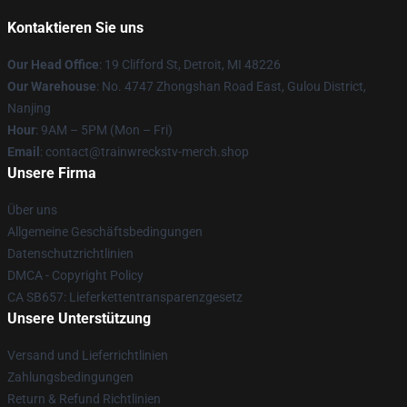
Kontaktieren Sie uns
Our Head Office
: 19 Clifford St, Detroit, MI 48226
Our Warehouse
: No. 4747 Zhongshan Road East, Gulou District,
Nanjing
Hour
: 9AM – 5PM (Mon – Fri)
Email
: contact@trainwreckstv-merch.shop
Unsere Firma
Über uns
Allgemeine Geschäftsbedingungen
Datenschutzrichtlinien
DMCA - Copyright Policy
CA SB657: Lieferkettentransparenzgesetz
Unsere Unterstützung
Versand und Lieferrichtlinien
Zahlungsbedingungen
Return & Refund Richtlinien