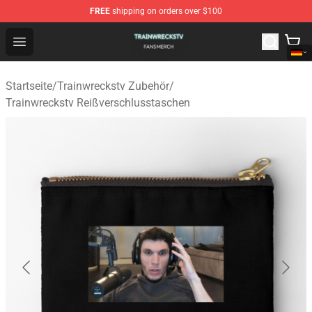
FREE
shipping on orders over $100
Trainwreckstv Shop - Official Trainwreckstv Merchandise
Open menu
Startseite
/
Trainwreckstv Zubehör
/
Trainwreckstv Reißverschlusstaschen