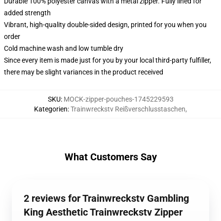
Durable 100% polyester canvas with a metal zipper. Fully lined for
added strength
Vibrant, high-quality double-sided design, printed for you when you
order
Cold machine wash and low tumble dry
Since every item is made just for you by your local third-party fulfiller,
there may be slight variances in the product received
SKU
:
MOCK-zipper-pouches-1745229593
Kategorien
:
Trainwreckstv Reißverschlusstaschen
,
What Customers Say
2 reviews for Trainwreckstv Gambling
King Aesthetic Trainwreckstv Zipper