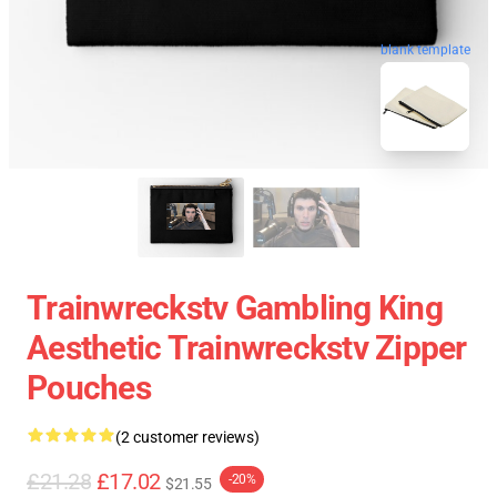
blank template
Trainwreckstv Gambling King
Aesthetic Trainwreckstv Zipper
Pouches
(2 customer reviews)
£21.28
£17.02
-20%
$21.55