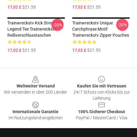
17,02 £
$21.55
17,02 £
$21.55
Trainwreckstv Kick Streaming
Trainwreckstv Unique
-20%
-20%
Legend Tee Trainwreckstv
Catchphrase Motif
Reißverschlusstaschen
Trainwreckstv Zipper Pouches
17,02 £
$21.55
17,02 £
$21.55
Footer
Weltweiter Versand
Kaufen Sie mit Vertrauen
Wir versenden in über 200 Länder
24/7 Schutz von Klicks bis zur
Lieferung
Internationale Garantie
100% Sicherer Checkout
Im Nutzungsland angeboten
PayPal / MasterCard / Visa