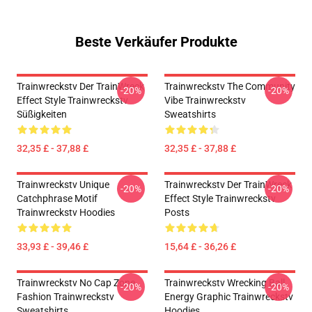
Beste Verkäufer Produkte
Trainwreckstv Der TrainWreck
Trainwreckstv The Community
-20%
-20%
Effect Style Trainwreckstv
Vibe Trainwreckstv
Süßigkeiten
Sweatshirts
32,35 £ - 37,88 £
32,35 £ - 37,88 £
Trainwreckstv Unique
Trainwreckstv Der TrainWreck
-20%
-20%
Catchphrase Motif
Effect Style Trainwreckstv
Trainwreckstv Hoodies
Posts
33,93 £ - 39,46 £
15,64 £ - 36,26 £
Trainwreckstv No Cap Zone
Trainwreckstv Wrecking Ball
-20%
-20%
Fashion Trainwreckstv
Energy Graphic Trainwreckstv
Sweatshirts
Hoodies