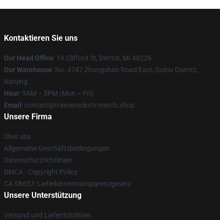
Kontaktieren Sie uns
Our Head Office
: 19 Clifford St, Detroit, MI 48226
Our Warehouse
: No. 4747 Zhongshan Road East, Gulou District,
Nanjing
Hour
: 9AM – 5PM (Mon – Fri)
Email
: contact@trainwreckstv-merch.shop
Unsere Firma
Über uns
Allgemeine Geschäftsbedingungen
Datenschutzrichtlinien
DMCA - Copyright Policy
CA SB657: Lieferkettentransparenzgesetz
Unsere Unterstützung
Versand und Lieferrichtlinien