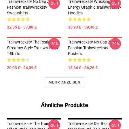
Trainwreckstv No Cap Zone
Trainwreckstv Wrecking Ball
-20%
-20%
Fashion Trainwreckstv
Energy Graphic Trainwreckstv
Sweatshirts
Hoodies
32,35 £ - 37,88 £
33,93 £ - 39,46 £
Trainwreckstv The Realest
Trainwreckstv No Cap Zone
-20%
-20%
Streamer Style Trainwreckstv
Fashion Trainwreckstv
T-Shirts
Posters
20,93 £ - 24,09 £
15,64 £ - 36,26 £
MEHR ANZEIGEN
Ähnliche Produkte
Trainwreckstv The TrainWreck
Trainwreckstv Der Beste
-20%
-20%