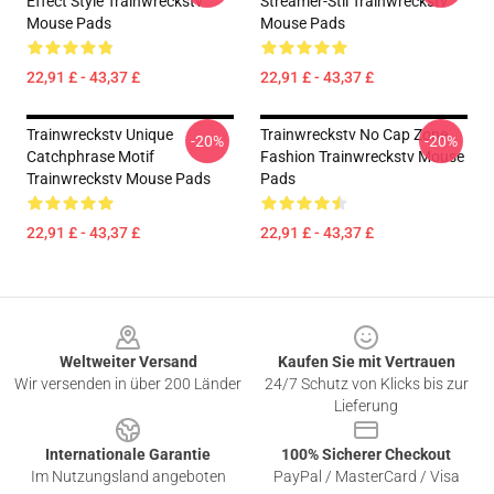
Effect Style Trainwreckstv
Streamer-Stil Trainwreckstv
Mouse Pads
Mouse Pads
22,91 £ - 43,37 £
22,91 £ - 43,37 £
Trainwreckstv Unique
Trainwreckstv No Cap Zone
-20%
-20%
Catchphrase Motif
Fashion Trainwreckstv Mouse
Trainwreckstv Mouse Pads
Pads
22,91 £ - 43,37 £
22,91 £ - 43,37 £
Footer
Weltweiter Versand
Kaufen Sie mit Vertrauen
Wir versenden in über 200 Länder
24/7 Schutz von Klicks bis zur
Lieferung
Internationale Garantie
100% Sicherer Checkout
Im Nutzungsland angeboten
PayPal / MasterCard / Visa