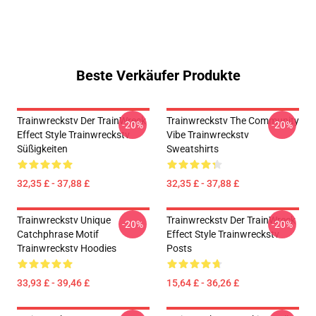
Beste Verkäufer Produkte
Trainwreckstv Der TrainWreck
Trainwreckstv The Community
-20%
-20%
Effect Style Trainwreckstv
Vibe Trainwreckstv
Süßigkeiten
Sweatshirts
32,35 £ - 37,88 £
32,35 £ - 37,88 £
Trainwreckstv Unique
Trainwreckstv Der TrainWreck
-20%
-20%
Catchphrase Motif
Effect Style Trainwreckstv
Trainwreckstv Hoodies
Posts
33,93 £ - 39,46 £
15,64 £ - 36,26 £