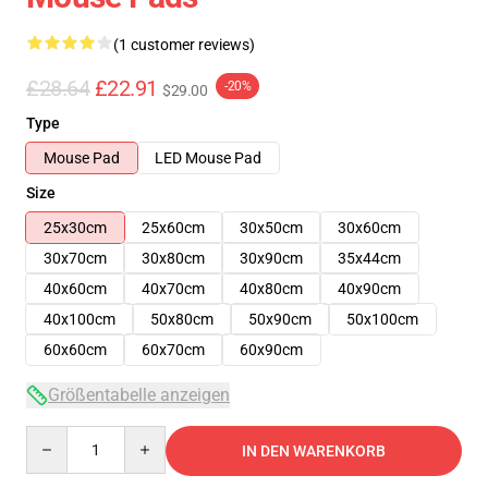
(1 customer reviews)
£28.64
£22.91
-20%
$29.00
Type
Mouse Pad
LED Mouse Pad
Size
25x30cm
25x60cm
30x50cm
30x60cm
30x70cm
30x80cm
30x90cm
35x44cm
40x60cm
40x70cm
40x80cm
40x90cm
40x100cm
50x80cm
50x90cm
50x100cm
60x60cm
60x70cm
60x90cm
Größentabelle anzeigen
Quantity
IN DEN WARENKORB