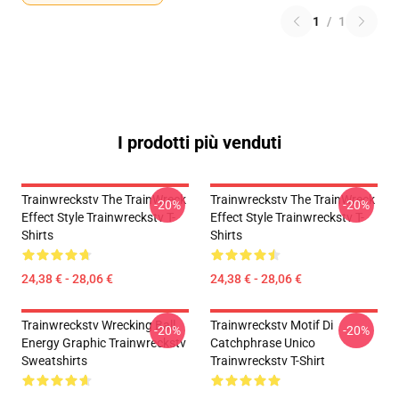
1
/
1
I prodotti più venduti
Trainwreckstv The TrainWreck
Trainwreckstv The TrainWreck
-20%
-20%
Effect Style Trainwreckstv T-
Effect Style Trainwreckstv T-
Shirts
Shirts
24,38 € - 28,06 €
24,38 € - 28,06 €
Trainwreckstv Wrecking Ball
Trainwreckstv Motif Di
-20%
-20%
Energy Graphic Trainwreckstv
Catchphrase Unico
Sweatshirts
Trainwreckstv T-Shirt