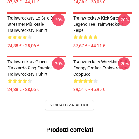
37,67 € - 44,11 €
24,38 € - 28,06 €
Trainwreckstv Lo Stile Di
Trainwreckstv Kick Streaming
-20%
-20%
Streamer Più Reale
Legend Tee Trainwreckstv
Trainwreckstv T-Shirt
Felpe
24,38 € - 28,06 €
37,67 € - 44,11 €
Trainwreckstv Gioco
Trainwreckstv Wrecking Ball
-20%
-20%
D'azzardo King Estetica
Energy Grafica Trainwreckstv
Trainwreckstv T-Shirt
Cappucci
24,38 € - 28,06 €
39,51 € - 45,95 €
VISUALIZZA ALTRO
Prodotti correlati