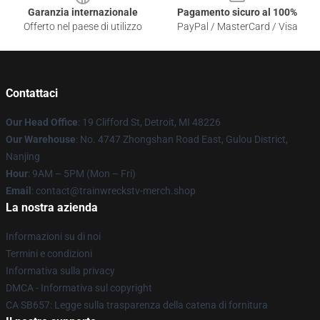
Garanzia internazionale
Pagamento sicuro al 100%
Offerto nel paese di utilizzo
PayPal / MasterCard / Visa
Contattaci
Our Head Office
: 19 Clifford St, Detroit, MI 48226
Our Warehouse
: No. 4747 Zhongshan Road East, Gulou District,
Nanjing
Hour
: 9AM – 5PM (Mon – Fri)
Email
: contact@trainwreckstv-merch.shop
La nostra azienda
Informazioni su di noi
Termini e condizioni
Informativa sulla privacy
DMCA - Informativa sul copyright
CA SB657: Legge sulla trasparenza della catena di fornitura