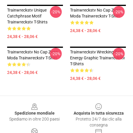
Trainwreckstv Unique
Trainwreckstv No Cap Zone
-20%
-20%
Catchphrase Motif
Moda Trainwreckstv T-Shirt
Trainwreckstv T-Shirts
24,38 € - 28,06 €
24,38 € - 28,06 €
Trainwreckstv No Cap Zone
Trainwreckstv Wrecking Ball
-20%
-20%
Moda Trainwreckstv T-Shirt
Energy Graphic Trainwreckstv
T-Shirts
24,38 € - 28,06 €
24,38 € - 28,06 €
Footer
Spedizione mondiale
Acquista in tutta sicurezza
Spediamo in oltre 200 paesi
Protetto 24/7 dai clic alla
consegna