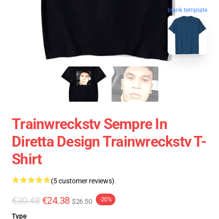
blank template
Trainwreckstv Sempre In
Diretta Design Trainwreckstv T-
Shirt
(5 customer reviews)
€30.48
€24.38
-20%
$26.50
Type