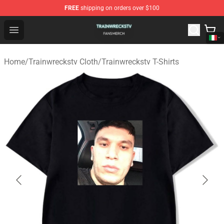
FREE
shipping on orders over $100
Trainwreckstv Shop - Official Trainwreckstv Merchandise
Open menu
Home
/
Trainwreckstv Cloth
/
Trainwreckstv T-Shirts