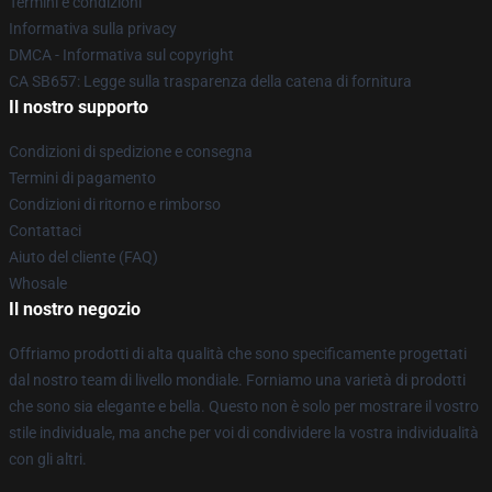
Termini e condizioni
Informativa sulla privacy
DMCA - Informativa sul copyright
CA SB657: Legge sulla trasparenza della catena di fornitura
Il nostro supporto
Condizioni di spedizione e consegna
Termini di pagamento
Condizioni di ritorno e rimborso
Contattaci
Aiuto del cliente (FAQ)
Whosale
Il nostro negozio
Offriamo prodotti di alta qualità che sono specificamente progettati
dal nostro team di livello mondiale. Forniamo una varietà di prodotti
che sono sia elegante e bella. Questo non è solo per mostrare il vostro
stile individuale, ma anche per voi di condividere la vostra individualità
con gli altri.