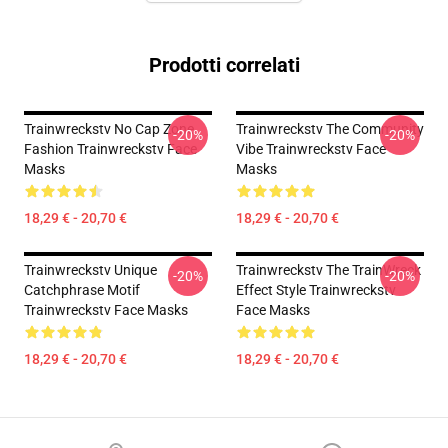
Prodotti correlati
Trainwreckstv No Cap Zone
Trainwreckstv The Community
-20%
-20%
Fashion Trainwreckstv Face
Vibe Trainwreckstv Face
Masks
Masks
18,29 € - 20,70 €
18,29 € - 20,70 €
Trainwreckstv Unique
Trainwreckstv The TrainWreck
-20%
-20%
Catchphrase Motif
Effect Style Trainwreckstv
Trainwreckstv Face Masks
Face Masks
18,29 € - 20,70 €
18,29 € - 20,70 €
Footer