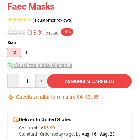
Face Masks
(4 customer reviews)
€22.88
€18.31
-20%
$19.90
Size
M
L
Visualizza guida alle taglie
Quantity
AGGIUNGI AL CARRELLO
Questa vendita termina tra
04
:
53
:
54
Deliver to United States
Cost to ship:
$6.99
Standard - Order today to get by
Aug. 16 - Aug. 23