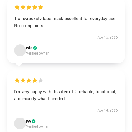
Trainwreckstv face mask excellent for everyday use.
No complaints!
Apr 15, 2025
Isla
I
Verified owner
I’m very happy with this item. It’s reliable, functional,
and exactly what I needed.
Apr 14, 2025
Ivy
I
Verified owner