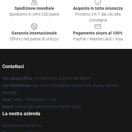
Spedizione mondiale
Acquista in tutta sicurezza
Spediamo in oltre 200 paesi
Protetto 24/7 dai clic alla
consegna
Garanzia internazionale
Pagamento sicuro al 100%
Offerto nel paese di utilizzo
PayPal / MasterCard / Visa
Contattaci
Our Head Office
: 19 Clifford St, Detroit, MI 48226
Our Warehouse
: No. 4747 Zhongshan Road East, Gulou District,
Nanjing
Hour
: 9AM – 5PM (Mon – Fri)
Email
: contact@trainwreckstv-merch.shop
La nostra azienda
Informazioni su di noi