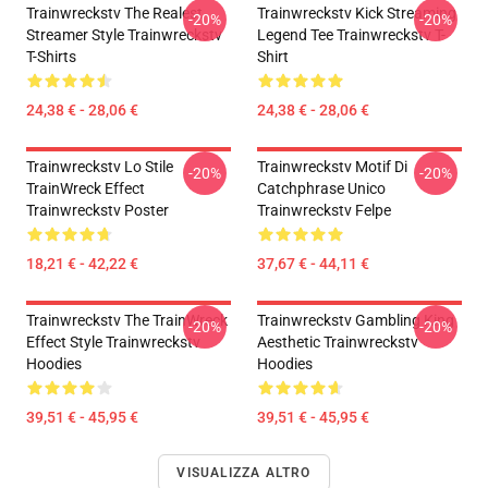
Trainwreckstv The Realest
Trainwreckstv Kick Streaming
-20%
-20%
Streamer Style Trainwreckstv
Legend Tee Trainwreckstv T-
T-Shirts
Shirt
24,38 € - 28,06 €
24,38 € - 28,06 €
Trainwreckstv Lo Stile
Trainwreckstv Motif Di
-20%
-20%
TrainWreck Effect
Catchphrase Unico
Trainwreckstv Poster
Trainwreckstv Felpe
18,21 € - 42,22 €
37,67 € - 44,11 €
Trainwreckstv The TrainWreck
Trainwreckstv Gambling King
-20%
-20%
Effect Style Trainwreckstv
Aesthetic Trainwreckstv
Hoodies
Hoodies
39,51 € - 45,95 €
39,51 € - 45,95 €
VISUALIZZA ALTRO