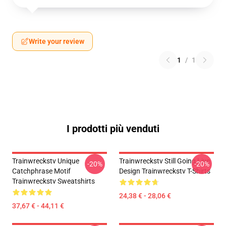
Write your review
1
/
1
I prodotti più venduti
Trainwreckstv Unique
Trainwreckstv Still Going Live
-20%
-20%
Catchphrase Motif
Design Trainwreckstv T-Shirts
Trainwreckstv Sweatshirts
24,38 € - 28,06 €
37,67 € - 44,11 €