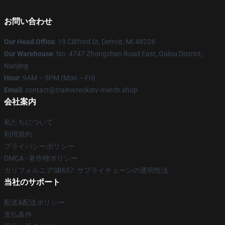
お問い合わせ
Our Head Office
: 19 Clifford St, Detroit, MI 48226
Our Warehouse
: No. 4747 Zhongshan Road East, Gulou District,
Nanjing
Hour
: 9AM – 5PM (Mon – Fri)
Email
: contact@trainwreckstv-merch.shop
会社案内
私たちについて
利用規約
プライバシーポリシー
DMCA - 著作権ポリシー
カリフォルニアSB657: サプライチェーンの透明性法
当社のサポート
配送&配送ポリシー
支払条件