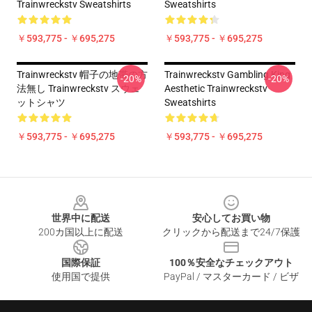
Trainwreckstv Sweatshirts
Sweatshirts
￥593,775 - ￥695,275
￥593,775 - ￥695,275
Trainwreckstv 帽子の地帯の方
Trainwreckstv Gambling King
-20%
-20%
法無し Trainwreckstv スウェ
Aesthetic Trainwreckstv
ットシャツ
Sweatshirts
￥593,775 - ￥695,275
￥593,775 - ￥695,275
Footer
世界中に配送
安心してお買い物
200カ国以上に配送
クリックから配送まで24/7保護
国際保証
100％安全なチェックアウト
使用国で提供
PayPal / マスターカード / ビザ