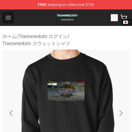
FREE
shipping on orders over $100
Trainwreckstv Shop - Official Trainwreckstv Merchandise
Open menu
ホーム
/
Trainwreckstv ログイン
/
Trainwreckstv スウェットシャツ