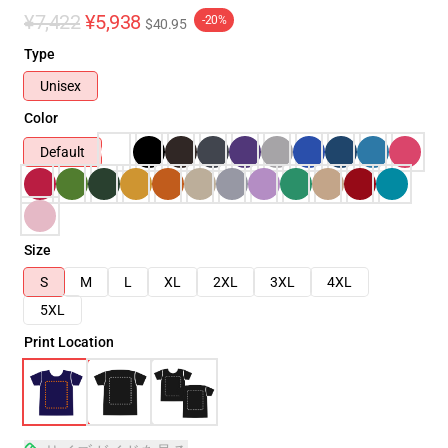
¥7,422
¥5,938
-20%
$40.95
Type
Unisex
Color
Default
Size
S
M
L
XL
2XL
3XL
4XL
5XL
Print Location