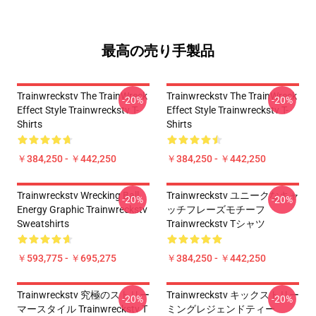
最高の売り手製品
Trainwreckstv The TrainWreck
Trainwreckstv The TrainWreck
-20%
-20%
Effect Style Trainwreckstv T-
Effect Style Trainwreckstv T-
Shirts
Shirts
￥384,250 - ￥442,250
￥384,250 - ￥442,250
Trainwreckstv Wrecking Ball
Trainwreckstv ユニークなキャ
-20%
-20%
Energy Graphic Trainwreckstv
ッチフレーズモチーフ
Sweatshirts
Trainwreckstv Tシャツ
￥593,775 - ￥695,275
￥384,250 - ￥442,250
Trainwreckstv 究極のストリー
Trainwreckstv キックストリー
-20%
-20%
マースタイル Trainwreckstv T
ミングレジェンドティー