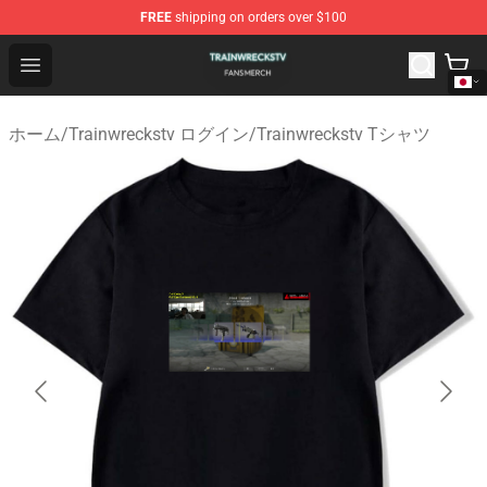
FREE
shipping on orders over $100
Trainwreckstv Shop - Official Trainwreckstv Merchandise
Open menu
ホーム
/
Trainwreckstv ログイン
/
Trainwreckstv Tシャツ