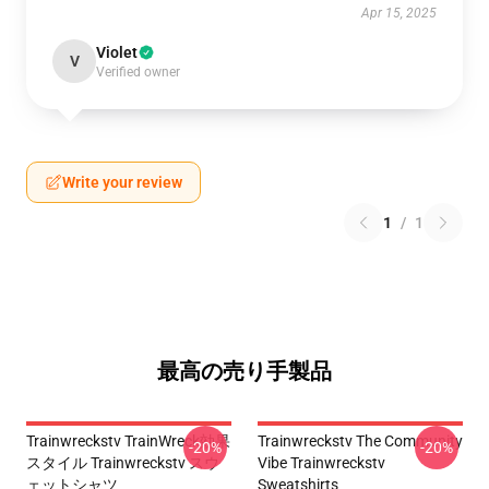
Apr 15, 2025
Violet
V
Verified owner
Write your review
1
/
1
最高の売り手製品
Trainwreckstv TrainWreck効果
Trainwreckstv The Community
-20%
-20%
スタイル Trainwreckstv スウ
Vibe Trainwreckstv
ェットシャツ
Sweatshirts