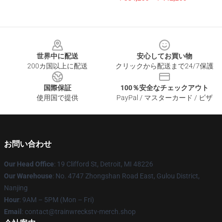
Footer
世界中に配送
安心してお買い物
200カ国以上に配送
クリックから配送まで24/7保護
国際保証
100％安全なチェックアウト
使用国で提供
PayPal / マスターカード / ビザ
お問い合わせ
Our Head Office
: 19 Clifford St, Detroit, MI 48226
Our Warehouse
: No. 4747 Zhongshan Road East, Gulou District,
Nanjing
Hour
: 9AM – 5PM (Mon – Fri)
Email
: contact@trainwreckstv-merch.shop