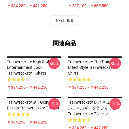
￥384,250 - ￥442,250
￥287,100 - ￥665,550
もっと見る
関連商品
Trainwreckstv High Stakes
Trainwreckstv The TrainWreck
-20%
-20%
Entertainment Look
Effect Style Trainwreckstv T-
Trainwreckstv T-Shirts
Shirts
￥384,250 - ￥442,250
￥384,250 - ￥442,250
Trainwreckstv Still Going Live
Trainwreckstv レスキューボー
-20%
-20%
Design Trainwreckstv T-Shirts
ルエネルギーグラフィック
Trainwreckstv Tシャツ
￥384,250 - ￥442,250
￥384,250 - ￥442,250