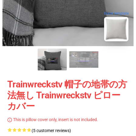
blank template
Trainwreckstv 帽子の地帯の方
法無し Trainwreckstv ピロー
カバー
This is pillow cover only, insert is not included.
(5 customer reviews)