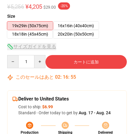
¥5,256
¥4,205
-20%
$29.00
Size
19x29in (50x75cm)
16x16in (40x40cm)
18x18in (45x45cm)
20x20in (50x50cm)
サイズガイドを見る
Quantity
カートに追加
このセールはあと
02
:
16
:
54
Deliver to United States
Cost to ship:
$6.99
Standard - Order today to get by
Aug. 17 - Aug. 24
Production
Shipping
Delivered