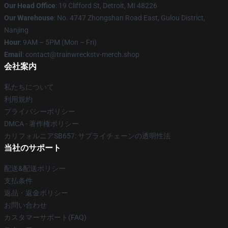
Our Head Office
: 19 Clifford St, Detroit, MI 48226
Our Warehouse
: No. 4747 Zhongshan Road East, Gulou District,
Nanjing
Hour
: 9AM – 5PM (Mon – Fri)
Email
: contact@trainwreckstv-merch.shop
会社案内
私たちについて
利用規約
プライバシーポリシー
DMCA - 著作権ポリシー
カリフォルニアSB657: サプライチェーンの透明性法
当社のサポート
配送&配送ポリシー
支払条件
返品・返金ポリシー
お問い合わせ
カスタマーサポート(FAQ)