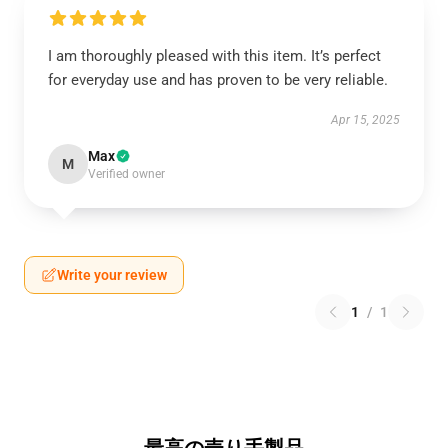
I am thoroughly pleased with this item. It’s perfect
for everyday use and has proven to be very reliable.
Apr 15, 2025
Max
M
Verified owner
Write your review
1
/
1