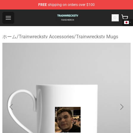
FREE
shipping on orders over $100
Trainwreckstv Shop - Official Trainwreckstv Merchandise
Open menu
ホーム
/
Trainwreckstv Accessories
/
Trainwreckstv Mugs