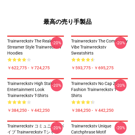
最高の売り手製品
Trainwreckstv The Realest
Trainwreckstv The Community
-20%
-20%
Streamer Style Trainwreckstv
Vibe Trainwreckstv
Hoodies
Sweatshirts
￥622,775 - ￥724,275
￥593,775 - ￥695,275
Trainwreckstv High Stakes
Trainwreckstv No Cap Zone
-20%
-20%
Entertainment Look
Fashion Trainwreckstv T-
Trainwreckstv T-Shirts
Shirts
￥384,250 - ￥442,250
￥384,250 - ￥442,250
Trainwreckstv コミュニティバ
Trainwreckstv Unique
-20%
-20%
イブ Trainwreckstv Tシャツ
Catchphrase Motif