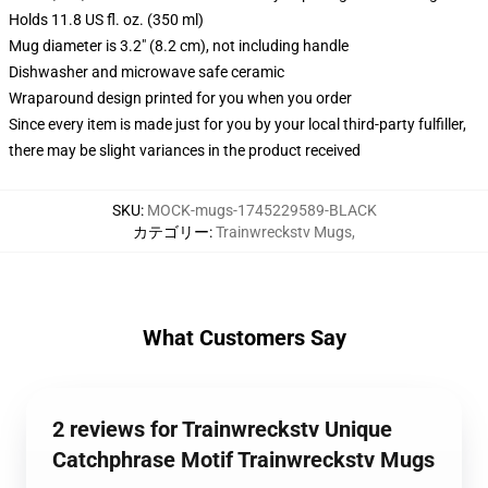
Holds 11.8 US fl. oz. (350 ml)
Mug diameter is 3.2" (8.2 cm), not including handle
Dishwasher and microwave safe ceramic
Wraparound design printed for you when you order
Since every item is made just for you by your local third-party fulfiller,
there may be slight variances in the product received
SKU
:
MOCK-mugs-1745229589-BLACK
カテゴリー
:
Trainwreckstv Mugs
,
What Customers Say
2 reviews for Trainwreckstv Unique
Catchphrase Motif Trainwreckstv Mugs