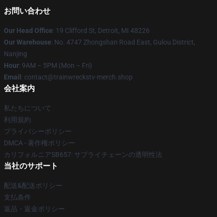
お問い合わせ
Our Head Office
: 19 Clifford St, Detroit, MI 48226
Our Warehouse
: No. 4747 Zhongshan Road East, Gulou District,
Nanjing
Hour
: 9AM – 5PM (Mon – Fri)
Email
: contact@trainwreckstv-merch.shop
会社案内
私たちについて
利用規約
プライバシーポリシー
DMCA - 著作権ポリシー
カリフォルニアSB657: サプライチェーンの透明性法
当社のサポート
配送&配送ポリシー
支払条件
返品・返金ポリシー