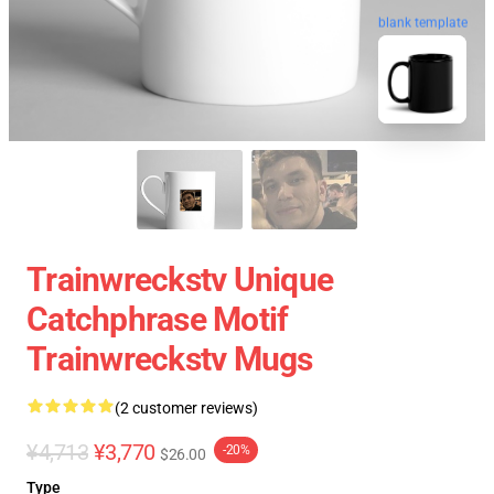
blank template
Trainwreckstv Unique
Catchphrase Motif
Trainwreckstv Mugs
(2 customer reviews)
¥4,713
¥3,770
-20%
$26.00
Type