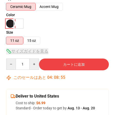
Ceramic Mug
Accent Mug
Color
Size
11 oz
15 oz
サイズガイドを見る
Quantity
カートに追加
このセールはあと
04
:
08
:
55
Deliver to United States
Cost to ship:
$6.99
Standard - Order today to get by
Aug. 13 - Aug. 20