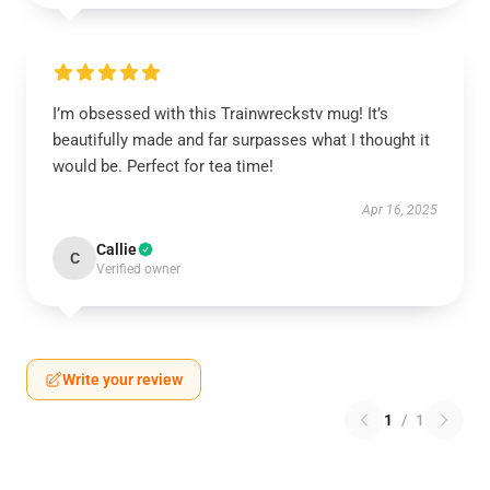
I’m obsessed with this Trainwreckstv mug! It’s
beautifully made and far surpasses what I thought it
would be. Perfect for tea time!
Apr 16, 2025
Callie
C
Verified owner
Write your review
1
/
1