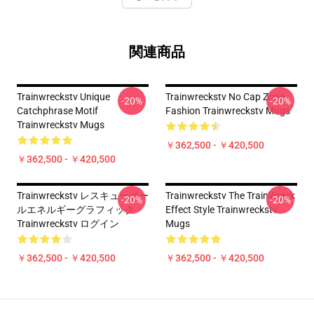
関連商品
Trainwreckstv Unique
Trainwreckstv No Cap Zone
-20%
-20%
Catchphrase Motif
Fashion Trainwreckstv Mugs
Trainwreckstv Mugs
￥362,500 - ￥420,500
￥362,500 - ￥420,500
Trainwreckstv レスキューボー
Trainwreckstv The TrainWreck
-20%
-20%
ルエネルギーグラフィック
Effect Style Trainwreckstv
Trainwreckstv ログイン
Mugs
￥362,500 - ￥420,500
￥362,500 - ￥420,500
Footer