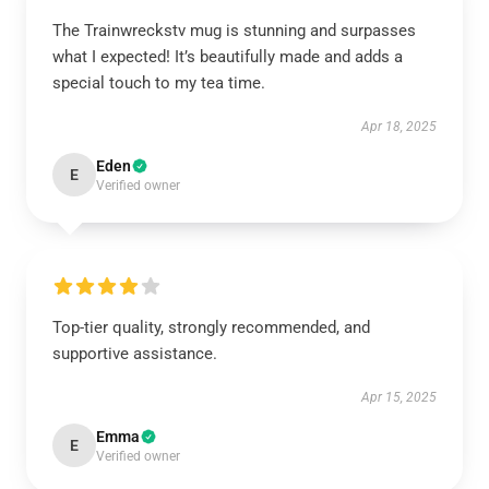
The Trainwreckstv mug is stunning and surpasses
what I expected! It’s beautifully made and adds a
special touch to my tea time.
Apr 18, 2025
Eden
E
Verified owner
Top-tier quality, strongly recommended, and
supportive assistance.
Apr 15, 2025
Emma
E
Verified owner