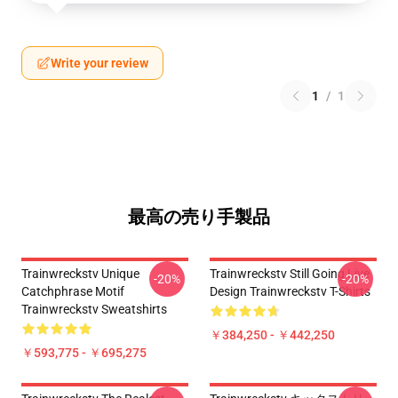
Write your review
1
/
1
最高の売り手製品
Trainwreckstv Unique
Trainwreckstv Still Going Live
-20%
-20%
Catchphrase Motif
Design Trainwreckstv T-Shirts
Trainwreckstv Sweatshirts
￥384,250 - ￥442,250
￥593,775 - ￥695,275