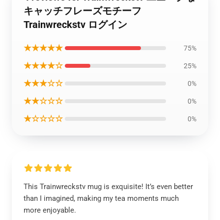
キャッチフレーズモチーフ
Trainwreckstv ログイン
★★★★★
75%
★★★★☆
25%
★★★☆☆
0%
★★☆☆☆
0%
★☆☆☆☆
0%
This Trainwreckstv mug is exquisite! It’s even better
than I imagined, making my tea moments much
more enjoyable.