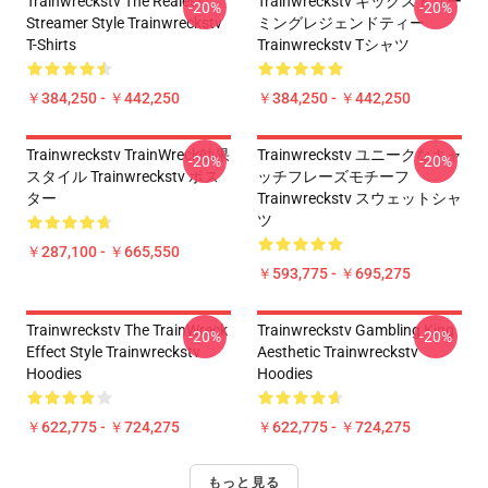
Trainwreckstv The Realest
Trainwreckstv キックストリー
-20%
-20%
Streamer Style Trainwreckstv
ミングレジェンドティー
T-Shirts
Trainwreckstv Tシャツ
￥384,250 - ￥442,250
￥384,250 - ￥442,250
Trainwreckstv TrainWreck効果
Trainwreckstv ユニークなキャ
-20%
-20%
スタイル Trainwreckstv ポス
ッチフレーズモチーフ
ター
Trainwreckstv スウェットシャ
ツ
￥287,100 - ￥665,550
￥593,775 - ￥695,275
Trainwreckstv The TrainWreck
Trainwreckstv Gambling King
-20%
-20%
Effect Style Trainwreckstv
Aesthetic Trainwreckstv
Hoodies
Hoodies
￥622,775 - ￥724,275
￥622,775 - ￥724,275
もっと見る