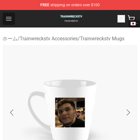
FREE
shipping on orders over $100
Trainwreckstv Shop - Official Trainwreckstv Merchandise
Open menu
ホーム
/
Trainwreckstv Accessories
/
Trainwreckstv Mugs