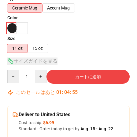
Ceramic Mug
Accent Mug
Color
Size
11 oz
15 oz
サイズガイドを見る
Quantity
カートに追加
このセールはあと
01
:
04
:
54
Deliver to United States
Cost to ship:
$6.99
Standard - Order today to get by
Aug. 15 - Aug. 22