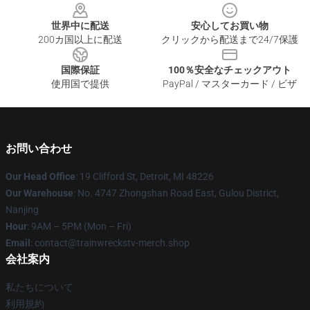
世界中に配送
安心してお買い物
200カ国以上に配送
クリックから配送まで24/7保護
国際保証
100％安全なチェックアウト
使用国で提供
PayPal / マスターカード / ビザ
お問い合わせ
Our Head Office
: 19 Clifford St, Detroit, MI 48226
Our Warehouse
: No. 4747 Zhongshan Road East, Gulou District,
Nanjing
Hour
: 9AM – 5PM (Mon – Fri)
Email
: contact@trainwreckstv-merch.shop
会社案内
私たちについて
利用規約