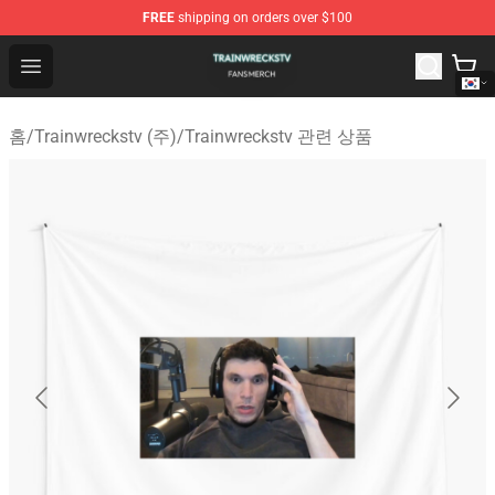
FREE
shipping on orders over $100
Trainwreckstv Shop - Official Trainwreckstv Merchandise
Open menu
홈
/
Trainwreckstv (주)
/
Trainwreckstv 관련 상품