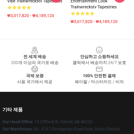
Vibe Trainwreckstv Tapestries
Entertainment Look
Trainwreckstv Tapestries
₩3,017,820 - ₩4,189,120
₩3,017,820 - ₩4,189,120
Footer
전 세계 배송
안심하고 쇼핑하세요
200개 이상의 국가로 배송
클릭에서 배송까지 24/7 보호
국제 보증
100% 안전한 결제
사용 국가에서 제공
페이팔 / 마스터카드 / 비자
기타 제품
Our Head Office
: 19 Clifford St, Detroit, MI 48226
Our Warehouse
: No. 4747 Zhongshan Road East, Gulou District,