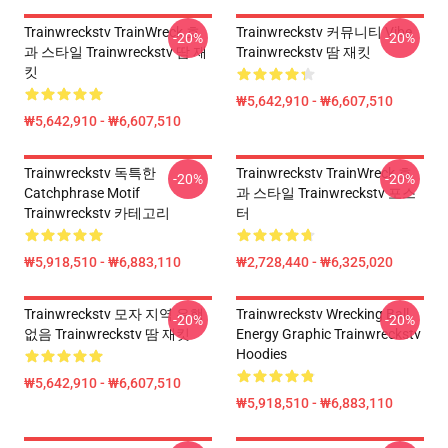
Trainwreckstv TrainWreck 효
Trainwreckstv 커뮤니티 Vibe
-20%
-20%
과 스타일 Trainwreckstv 땀 재
Trainwreckstv 땀 재킷
킷
₩5,642,910 - ₩6,607,510
₩5,642,910 - ₩6,607,510
Trainwreckstv 독특한
Trainwreckstv TrainWreck 효
-20%
-20%
Catchphrase Motif
과 스타일 Trainwreckstv 포스
Trainwreckstv 카테고리
터
₩5,918,510 - ₩6,883,110
₩2,728,440 - ₩6,325,020
Trainwreckstv 모자 지역 유행
Trainwreckstv Wrecking Ball
-20%
-20%
없음 Trainwreckstv 땀 재킷
Energy Graphic Trainwreckstv
Hoodies
₩5,642,910 - ₩6,607,510
₩5,918,510 - ₩6,883,110