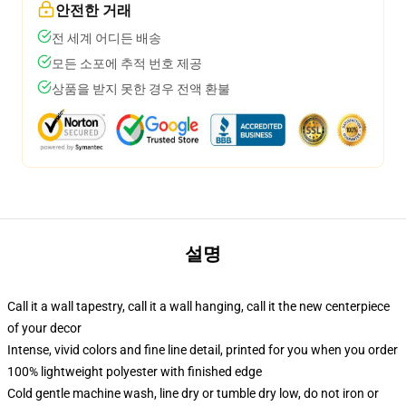
안전한 거래
전 세계 어디든 배송
모든 소포에 추적 번호 제공
상품을 받지 못한 경우 전액 환불
설명
Call it a wall tapestry, call it a wall hanging, call it the new centerpiece
of your decor
Intense, vivid colors and fine line detail, printed for you when you order
100% lightweight polyester with finished edge
Cold gentle machine wash, line dry or tumble dry low, do not iron or