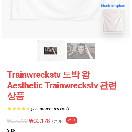
blank template
Trainwreckstv 도박 왕
Aesthetic Trainwreckstv 관련
상품
(2 customer reviews)
₩37,723
₩30,178
-20%
$21.90
Size