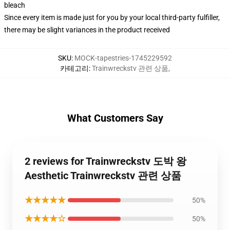
bleach
Since every item is made just for you by your local third-party fulfiller,
there may be slight variances in the product received
SKU
:
MOCK-tapestries-1745229592
카테고리
:
Trainwreckstv 관련 상품
,
What Customers Say
2 reviews for Trainwreckstv 도박 왕
Aesthetic Trainwreckstv 관련 상품
★★★★★
50%
★★★★☆
50%