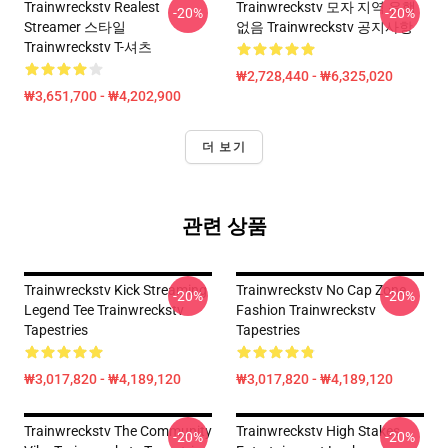
Trainwreckstv Realest
Trainwreckstv 모자 지역 유행
-20%
-20%
Streamer 스타일
없음 Trainwreckstv 공지사항
Trainwreckstv T-셔츠
₩2,728,440 - ₩6,325,020
₩3,651,700 - ₩4,202,900
더 보기
관련 상품
Trainwreckstv Kick Streaming
Trainwreckstv No Cap Zone
-20%
-20%
Legend Tee Trainwreckstv
Fashion Trainwreckstv
Tapestries
Tapestries
₩3,017,820 - ₩4,189,120
₩3,017,820 - ₩4,189,120
Trainwreckstv The Community
Trainwreckstv High Stakes
-20%
-20%