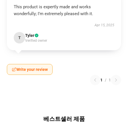
This product is expertly made and works
wonderfully; I’m extremely pleased with it.
Apr 15, 2025
Tyler
T
Verified owner
Write your review
1
/
1
베스트셀러 제품