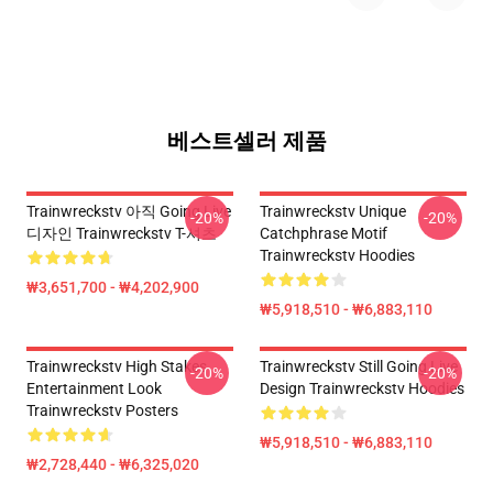
베스트셀러 제품
Trainwreckstv 아직 Going Live
Trainwreckstv Unique
-20%
-20%
디자인 Trainwreckstv T-셔츠
Catchphrase Motif
Trainwreckstv Hoodies
₩3,651,700 - ₩4,202,900
₩5,918,510 - ₩6,883,110
Trainwreckstv High Stakes
Trainwreckstv Still Going Live
-20%
-20%
Entertainment Look
Design Trainwreckstv Hoodies
Trainwreckstv Posters
₩5,918,510 - ₩6,883,110
₩2,728,440 - ₩6,325,020