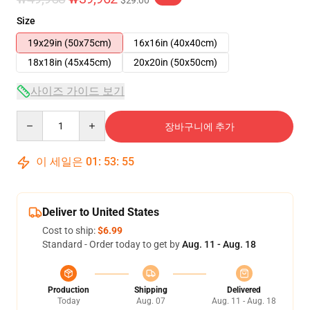
$29.00
Size
19x29in (50x75cm)
16x16in (40x40cm)
18x18in (45x45cm)
20x20in (50x50cm)
사이즈 가이드 보기
Quantity
장바구니에 추가
이 세일은
01
:
53
:
55
Deliver to United States
Cost to ship:
$6.99
Standard - Order today to get by
Aug. 11 - Aug. 18
Production
Shipping
Delivered
Today
Aug. 07
Aug. 11 - Aug. 18