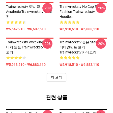
Trainwreckstv 도박 왕
Trainwreckstv No Cap Zone
-20%
-20%
Aesthetic Trainwreckstv 땀 재
Fashion Trainwreckstv
킷
Hoodies
₩5,642,910 - ₩6,607,510
₩5,918,510 - ₩6,883,110
Trainwreckstv Wrecking 공 에
Trainwreckstv 높은 Stakes 엔
-20%
-20%
너지 도표 Trainwreckstv 카테
터테인먼트 보기
고리
Trainwreckstv 카테고리
₩5,918,510 - ₩6,883,110
₩5,918,510 - ₩6,883,110
더 보기
관련 상품