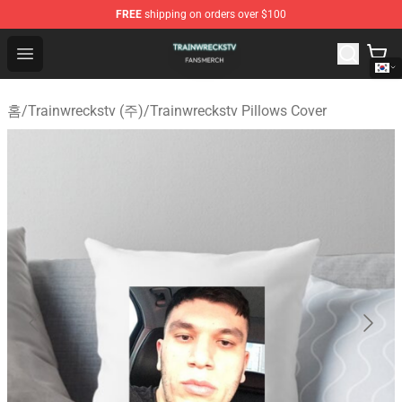
FREE
shipping on orders over $100
Trainwreckstv Shop - Official Trainwreckstv Merchandise
Open menu
홈
/
Trainwreckstv (주)
/
Trainwreckstv Pillows Cover