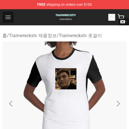
FREE
shipping on orders over $100
Trainwreckstv Shop - Official Trainwreckstv Merchandise
Open menu
홈
/
Trainwreckstv 제품정보
/
Trainwreckstv 옷걸이