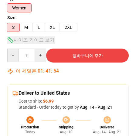
Women
Size
S
M
L
XL
2XL
사이즈 가이드 보기
Quantity
장바구니에 추가
이 세일은
01
:
41
:
54
Deliver to United States
Cost to ship:
$6.99
Standard - Order today to get by
Aug. 14 - Aug. 21
Production
Shipping
Delivered
Today
Aug. 10
Aug. 14 - Aug. 21