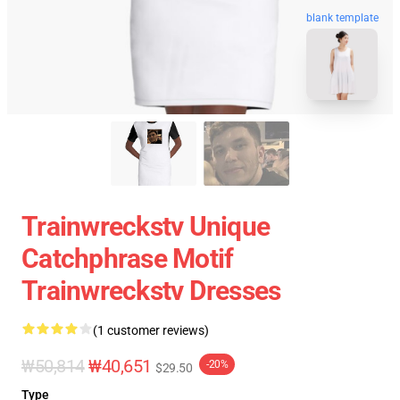
blank template
Trainwreckstv Unique
Catchphrase Motif
Trainwreckstv Dresses
(1 customer reviews)
₩50,814
₩40,651
-20%
$29.50
Type