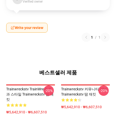
Verified owner
Write your review
1
/
1
베스트셀러 제품
Trainwreckstv TrainWreck 효
Trainwreckstv 커뮤니티 Vibe
-20%
-20%
과 스타일 Trainwreckstv 땀 재
Trainwreckstv 땀 재킷
킷
₩5,642,910 - ₩6,607,510
₩5,642,910 - ₩6,607,510