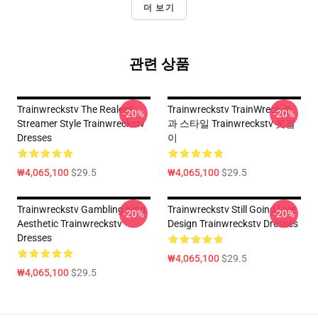
더 보기
관련 상품
Trainwreckstv The Realest
Trainwreckstv TrainWreck 효
-20%
-20%
Streamer Style Trainwreckstv
과 스타일 Trainwreckstv 옷걸
Dresses
이
₩4,065,100
$29.5
₩4,065,100
$29.5
Trainwreckstv Gambling King
Trainwreckstv Still Going Live
-20%
-20%
Aesthetic Trainwreckstv
Design Trainwreckstv Dresses
Dresses
₩4,065,100
$29.5
₩4,065,100
$29.5