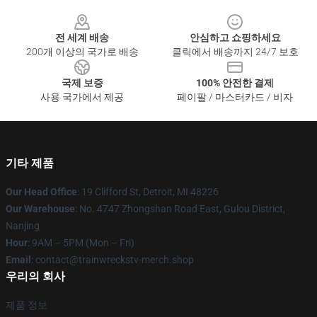
Footer
전 세계 배송
안심하고 쇼핑하세요
200개 이상의 국가로 배송
클릭에서 배송까지 24/7 보호
국제 보증
100% 안전한 결제
사용 국가에서 제공
페이팔 / 마스터카드 / 비자
기타 제품
Our Head Office
: 19 Clifford St, Detroit, MI 48226
Our Warehouse
: No. 4747 Zhongshan Road East, Gulou District,
Nanjing
Hour
: 9AM – 5PM (Mon – Fri)
Email
: contact@trainwreckstv-merch.shop
우리의 회사
제품 정보