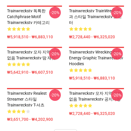
Trainwreckstv 독특한
Trainwreckstv TrainWreck 효
-20%
-20%
Catchphrase Motif
과 스타일 Trainwreckstv 포스
Trainwreckstv 카테고리
터
₩5,918,510 - ₩6,883,110
₩2,728,440 - ₩6,325,020
Trainwreckstv 모자 지역 유행
Trainwreckstv Wrecking Ball
-20%
-20%
없음 Trainwreckstv 땀 재킷
Energy Graphic Trainwreckstv
Hoodies
₩5,642,910 - ₩6,607,510
₩5,918,510 - ₩6,883,110
Trainwreckstv Realest
Trainwreckstv 모자 지역 유행
-20%
-20%
Streamer 스타일
없음 Trainwreckstv 공지사항
Trainwreckstv T-셔츠
₩2,728,440 - ₩6,325,020
₩3,651,700 - ₩4,202,900