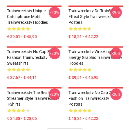
Trainwreckstv Unique
Trainwreckstv De TrainWreck
-20%
-20%
Catchphrase Motif
Effect Style Trainwreckstv
Trainwreckstv Hoodies
Posters
€ 39,51 - € 45,95
€ 18,21 - € 42,22
Trainwreckstv No Cap Zone
Trainwreckstv Wrecking Ball
-20%
-20%
Fashion Trainwreckstv
Energy Graphic Trainwreckstv
Sweatshirts
Hoodies
€ 37,67 - € 44,11
€ 39,51 - € 45,95
Trainwreckstv The Realest
Trainwreckstv No Cap Zone
-20%
-20%
Streamer Style Trainwreckstv
Fashion Trainwreckstv
T-Shirts
Posters
€ 24,38 - € 28,06
€ 18,21 - € 42,22