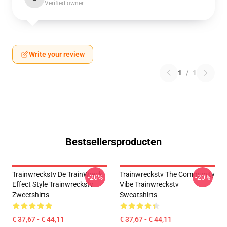
Verified owner
Write your review
1
/
1
Bestsellersproducten
Trainwreckstv De TrainWreck
Trainwreckstv The Community
-20%
-20%
Effect Style Trainwreckstv
Vibe Trainwreckstv
Zweetshirts
Sweatshirts
€ 37,67 - € 44,11
€ 37,67 - € 44,11