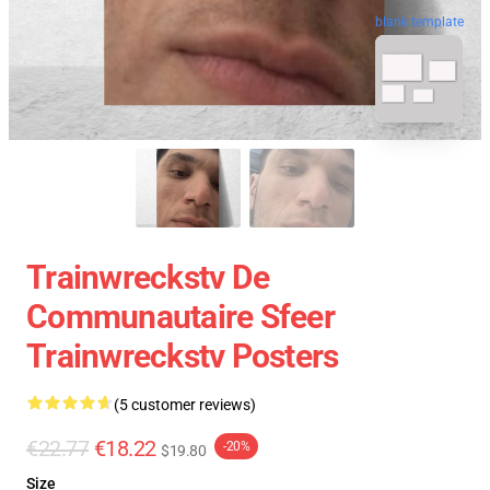
blank template
Trainwreckstv De
Communautaire Sfeer
Trainwreckstv Posters
(5 customer reviews)
€22.77
€18.22
-20%
$19.80
Size