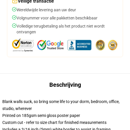
Veilige transactie
Wereldwijde levering aan uw deur
Volgnummer voor alle pakketten beschikbaar
Volledige terugbetaling als het product niet wordt
ontvangen
Beschrijving
Blank walls suck, so bring some life to your dorm, bedroom, office,
studio, wherever
Printed on 185gsm semi gloss poster paper
Custom cut - refer to size chart for finished measurements
Includes a 3/16 inch (5mm) white border to assist in framing