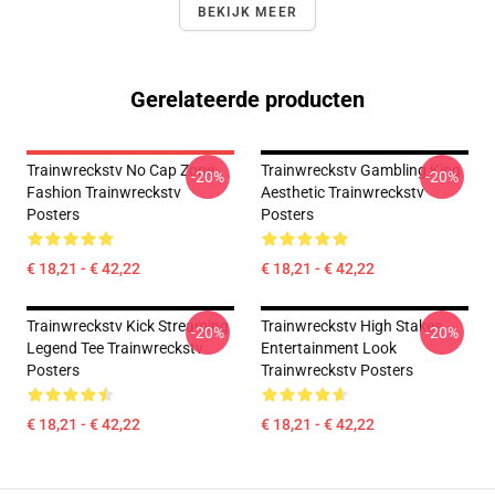
BEKIJK MEER
Gerelateerde producten
Trainwreckstv No Cap Zone
Trainwreckstv Gambling King
-20%
-20%
Fashion Trainwreckstv
Aesthetic Trainwreckstv
Posters
Posters
€ 18,21 - € 42,22
€ 18,21 - € 42,22
Trainwreckstv Kick Streaming
Trainwreckstv High Stakes
-20%
-20%
Legend Tee Trainwreckstv
Entertainment Look
Posters
Trainwreckstv Posters
€ 18,21 - € 42,22
€ 18,21 - € 42,22