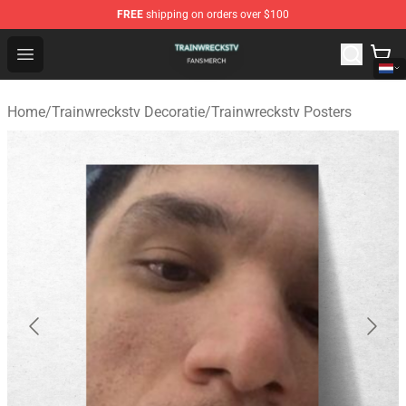
FREE
shipping on orders over $100
Trainwreckstv Shop - Official Trainwreckstv Merchandise
Open menu
Home
/
Trainwreckstv Decoratie
/
Trainwreckstv Posters