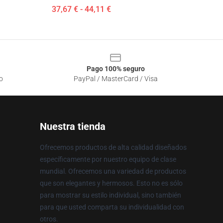
37,67 € - 44,11 €
Pago 100% seguro
o
PayPal / MasterCard / Visa
Nuestra tienda
Ofrecemos productos de alta calidad diseñados
específicamente por nuestro equipo de clase
mundial. Ofrecemos una variedad de productos
que son elegantes y hermosos. Esto no es sólo
para mostrar su estilo individual, sino también
para que usted comparta su individualidad con
otros.