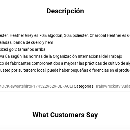
Descripción
éster. Heather Grey es 70% algodón, 30% poliéster. Charcoal Heather es 
ladas, banda de cuello y hem
sized go 2 tamaños arriba
evalúa según las normas de la Organización Internacional del Trabajo
o de fabricantes comprometidos a mejorar las prácticas de cultivo de al
usted por su tercero local, puede haber pequeñas diferencias en el produ
OCK-sweatshirts-1745229629-DEFAULT
Categorías
:
Trainwreckstv Sud
What Customers Say