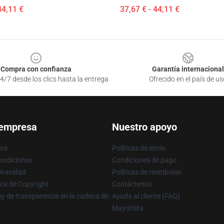
44,11 €
37,67 € - 44,11 €
Compra con confianza
Garantía internacional
4/7 desde los clics hasta la entrega
Ofrecido en el país de us
 empresa
Nuestro apoyo
ros
Políticas de envío
ondiciones
Condiciones de pago
rivacidad
Políticas de reembolso
ica de Copyright
Contáctenos
y de transparencia en la cadena de
Ayuda al cliente (FAQ)
Mayorista