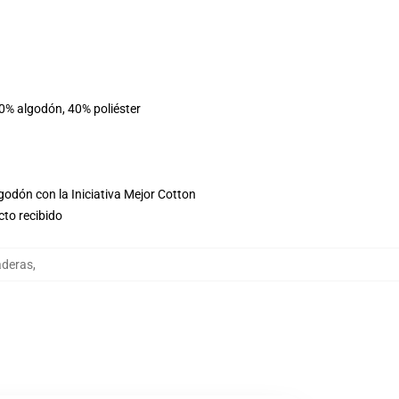
60% algodón, 40% poliéster
godón con la Iniciativa Mejor Cotton
cto recibido
aderas
,