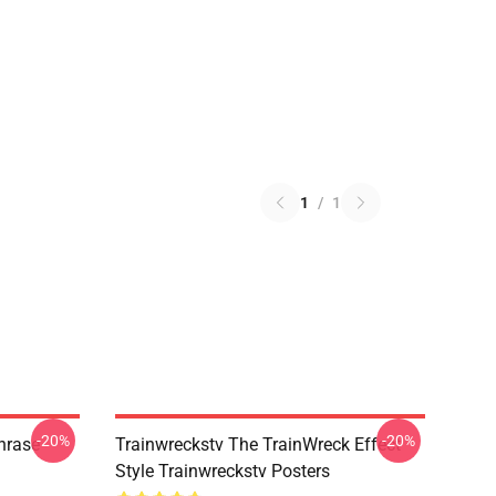
1
/
1
-20%
-20%
hrase
Trainwreckstv The TrainWreck Effect
Style Trainwreckstv Posters