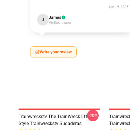
Apr 19, 2025
James
J
Verified owner
Write your review
-20%
Trainwreckstv The TrainWreck Effect
Trainwrec
Style Trainwreckstv Sudaderas
Trainwrec