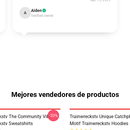
Apr 15, 2025
Aiden
A
Verified owner
Mejores vendedores de productos
-20%
kstv The Community Vibe
Trainwreckstv Unique Catchp
kstv Sweatshirts
Motif Trainwreckstv Hoodies