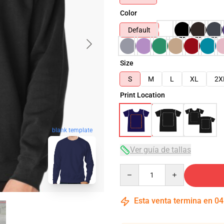
Color
Default
Size
S
M
L
XL
2X
Print Location
blank template
Ver guía de tallas
Quantity
Esta venta termina en
04