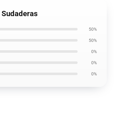
v Sudaderas
50%
50%
0%
0%
0%