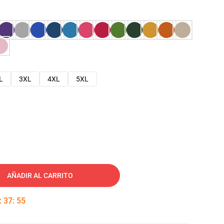
L
3XL
4XL
5XL
AÑADIR AL CARRITO
:
37
:
54