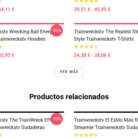
44,11 €
39,51 € - 45,95 €
-20%
kstv Wrecking Ball Energy
Trainwreckstv The Realest S
rainwreckstv Hoodies
Style Trainwreckstv T-Shirts
45,95 €
24,38 € - 28,06 €
VER MÁS
Productos relacionados
-20%
kstv The TrainWreck Effect
Trainwreckstv El Estilo Más R
inwreckstv Sudaderas
Streamer Trainwreckstv Suda