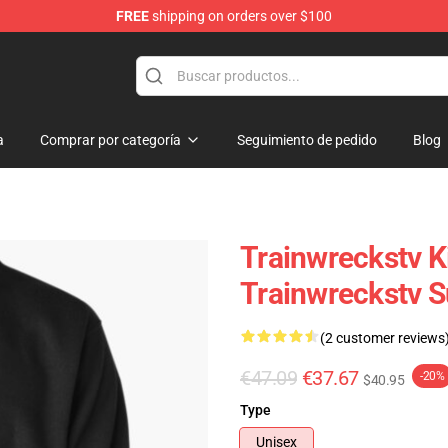
FREE
shipping on orders over $100
se Store
a
Comprar por categoría
Seguimiento de pedido
Blog
Trainwreckstv K
Trainwreckstv 
(2 customer reviews
€47.09
€37.67
-20%
$40.95
Type
Unisex