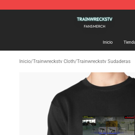
Trainwreckstv Shop - Official Trainwreckstv Merchandi
Inicio
Tiend
Inicio
/
Trainwreckstv Cloth
/
Trainwreckstv Sudaderas