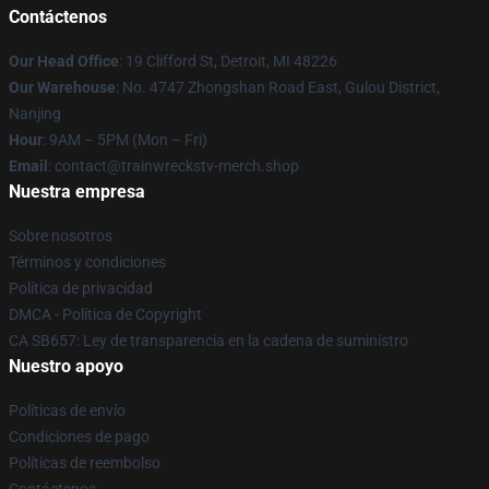
Contáctenos
Our Head Office
: 19 Clifford St, Detroit, MI 48226
Our Warehouse
: No. 4747 Zhongshan Road East, Gulou District,
Nanjing
Hour
: 9AM – 5PM (Mon – Fri)
Email
: contact@trainwreckstv-merch.shop
Nuestra empresa
Sobre nosotros
Términos y condiciones
Política de privacidad
DMCA - Política de Copyright
CA SB657: Ley de transparencia en la cadena de suministro
Nuestro apoyo
Políticas de envío
Condiciones de pago
Políticas de reembolso