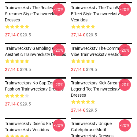
Trainwreckstv The Realest
Trainwreckstv The TrainWreck
-20%
-20%
Streamer Style Trainwreckstv
Effect Style Trainwreckstv
Dresses
Vestidos
27,14 €
$29.5
27,14 €
$29.5
Trainwreckstv Gambling King
Trainwreckstv The Community
-20%
-20%
Aesthetic Trainwreckstv Dresses
Vibe Trainwreckstv Vestidos
27,14 €
$29.5
27,14 €
$29.5
Trainwreckstv No Cap Zone
Trainwreckstv Kick Streaming
-20%
-20%
Fashion Trainwreckstv Dresses
Legend Tee Trainwreckstv
Dresses
27,14 €
$29.5
27,14 €
$29.5
Trainwreckstv Diseño En Vivo
Trainwreckstv Unique
-20%
-20%
Trainwreckstv Vestidos
Catchphrase Motif
Trainwreckstv Dresses