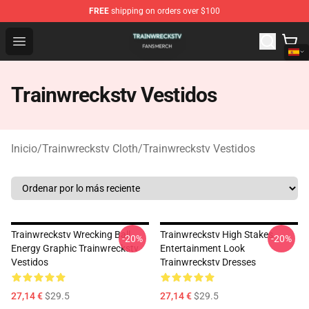
FREE
shipping on orders over $100
Trainwreckstv Shop - Official Trainwreckstv Merchandise
Open menu
Trainwreckstv Vestidos
Inicio
/
Trainwreckstv Cloth
/
Trainwreckstv Vestidos
Trainwreckstv Wrecking Ball
Trainwreckstv High Stakes
-20%
-20%
Energy Graphic Trainwreckstv
Entertainment Look
Vestidos
Trainwreckstv Dresses
27,14 €
$29.5
27,14 €
$29.5