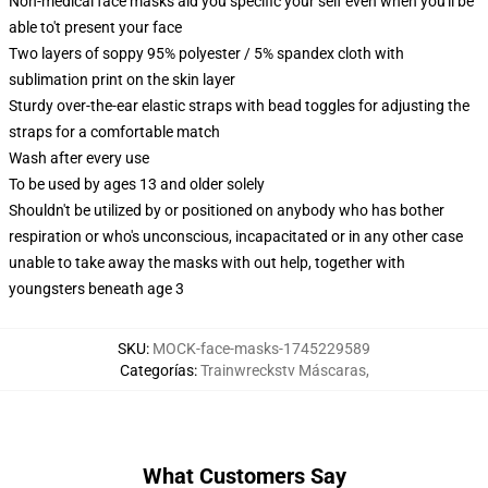
Non-medical face masks aid you specific your self even when you'll be
able to't present your face
Two layers of soppy 95% polyester / 5% spandex cloth with
sublimation print on the skin layer
Sturdy over-the-ear elastic straps with bead toggles for adjusting the
straps for a comfortable match
Wash after every use
To be used by ages 13 and older solely
Shouldn't be utilized by or positioned on anybody who has bother
respiration or who's unconscious, incapacitated or in any other case
unable to take away the masks with out help, together with
youngsters beneath age 3
SKU
:
MOCK-face-masks-1745229589
Categorías
:
Trainwreckstv Máscaras
,
What Customers Say