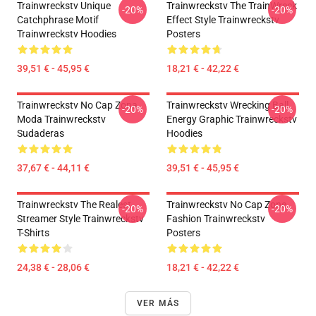
Trainwreckstv Unique
Trainwreckstv The TrainWreck
-20%
-20%
Catchphrase Motif
Effect Style Trainwreckstv
Trainwreckstv Hoodies
Posters
39,51 € - 45,95 €
18,21 € - 42,22 €
Trainwreckstv No Cap Zona
Trainwreckstv Wrecking Ball
-20%
-20%
Moda Trainwreckstv
Energy Graphic Trainwreckstv
Sudaderas
Hoodies
37,67 € - 44,11 €
39,51 € - 45,95 €
Trainwreckstv The Realest
Trainwreckstv No Cap Zone
-20%
-20%
Streamer Style Trainwreckstv
Fashion Trainwreckstv
T-Shirts
Posters
24,38 € - 28,06 €
18,21 € - 42,22 €
VER MÁS