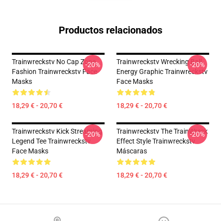
Productos relacionados
Trainwreckstv No Cap Zone
Trainwreckstv Wrecking Ball
-20%
-20%
Fashion Trainwreckstv Face
Energy Graphic Trainwreckstv
Masks
Face Masks
18,29 € - 20,70 €
18,29 € - 20,70 €
Trainwreckstv Kick Streaming
Trainwreckstv The TrainWreck
-20%
-20%
Legend Tee Trainwreckstv
Effect Style Trainwreckstv
Face Masks
Máscaras
18,29 € - 20,70 €
18,29 € - 20,70 €
Footer