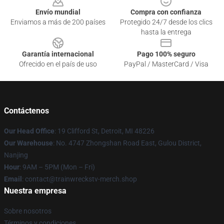
Envío mundial
Compra con confianza
Enviamos a más de 200 países
Protegido 24/7 desde los clics
hasta la entrega
Garantía internacional
Pago 100% seguro
Ofrecido en el país de uso
PayPal / MasterCard / Visa
Contáctenos
Our Head Office
: 19 Clifford St, Detroit, MI 48226
Our Warehouse
: No. 4747 Zhongshan Road East, Gulou District,
Nanjing
Hour
: 9AM – 5PM (Mon – Fri)
Email
: contact@trainwreckstv-merch.shop
Nuestra empresa
Sobre nosotros
Términos y condiciones