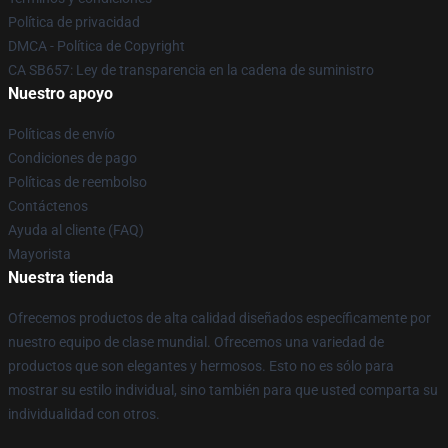
Política de privacidad
DMCA - Política de Copyright
CA SB657: Ley de transparencia en la cadena de suministro
Nuestro apoyo
Políticas de envío
Condiciones de pago
Políticas de reembolso
Contáctenos
Ayuda al cliente (FAQ)
Mayorista
Nuestra tienda
Ofrecemos productos de alta calidad diseñados específicamente por
nuestro equipo de clase mundial. Ofrecemos una variedad de
productos que son elegantes y hermosos. Esto no es sólo para
mostrar su estilo individual, sino también para que usted comparta su
individualidad con otros.