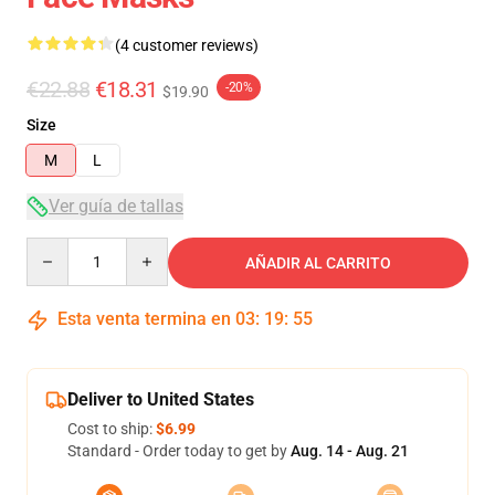
(4 customer reviews)
€22.88
€18.31
-20%
$19.90
Size
M
L
Ver guía de tallas
Quantity
AÑADIR AL CARRITO
Esta venta termina en
03
:
19
:
54
Deliver to United States
Cost to ship:
$6.99
Standard - Order today to get by
Aug. 14 - Aug. 21