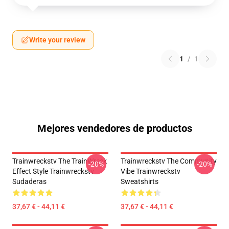
Write your review
1
/
1
Mejores vendedores de productos
Trainwreckstv The TrainWreck
Trainwreckstv The Community
-20%
-20%
Effect Style Trainwreckstv
Vibe Trainwreckstv
Sudaderas
Sweatshirts
37,67 € - 44,11 €
37,67 € - 44,11 €