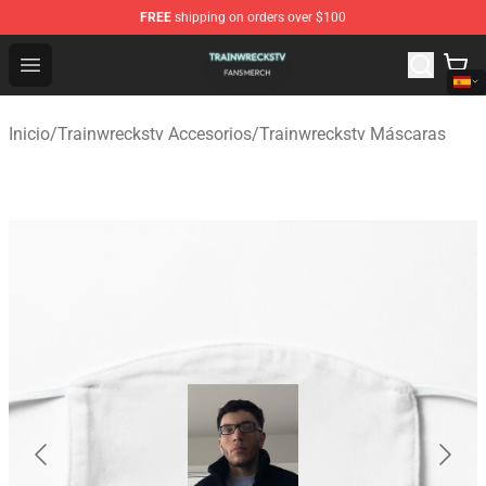
FREE
shipping on orders over $100
Trainwreckstv Shop - Official Trainwreckstv Merchandise
Open menu
Inicio
/
Trainwreckstv Accesorios
/
Trainwreckstv Máscaras