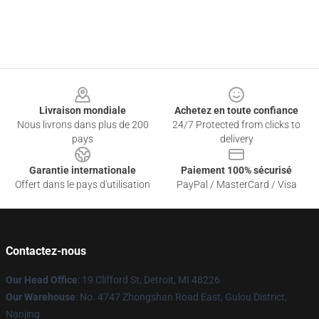
Footer
Livraison mondiale
Achetez en toute confiance
Nous livrons dans plus de 200
24/7 Protected from clicks to
pays
delivery
Garantie internationale
Paiement 100% sécurisé
Offert dans le pays d'utilisation
PayPal / MasterCard / Visa
Contactez-nous
Our Head Office
: 19 Clifford St, Detroit, MI 48226
Our Warehouse
: No. 4747 Zhongshan Road East, Gulou District,
Nanjing