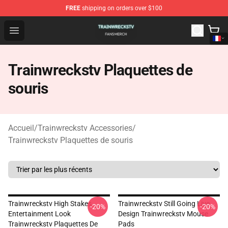
FREE
shipping on orders over $100
Trainwreckstv Shop - Official Trainwreckstv Merchandise
Open menu
Trainwreckstv Plaquettes de
souris
Accueil
/
Trainwreckstv Accessories
/
Trainwreckstv Plaquettes de souris
Trainwreckstv High Stakes
Trainwreckstv Still Going Live
-20%
-20%
Entertainment Look
Design Trainwreckstv Mouse
Trainwreckstv Plaquettes De
Pads