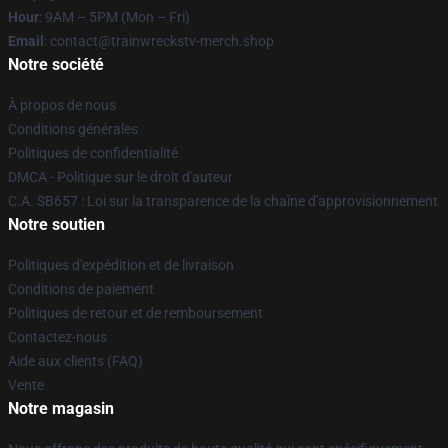
Hour
: 9AM – 5PM (Mon – Fri)
Email
: contact@trainwreckstv-merch.shop
Notre société
À propos de nous
Conditions générales
Politiques de confidentialité
DMCA - Politique sur le droit d'auteur
C.A. SB657 : Loi sur la transparence de la chaîne d'approvisionnement
Notre soutien
Politiques d'expédition et de livraison
Conditions de paiement
Politiques de retour et de remboursement
Contactez-nous
Aide aux clients (FAQ)
Vente
Notre magasin