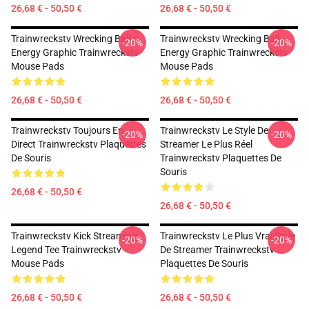
26,68 € - 50,50 €
26,68 € - 50,50 €
Trainwreckstv Wrecking Ball
Trainwreckstv Wrecking Ball
-20%
-20%
Energy Graphic Trainwreckstv
Energy Graphic Trainwreckstv
Mouse Pads
Mouse Pads
26,68 € - 50,50 €
26,68 € - 50,50 €
Trainwreckstv Toujours En
Trainwreckstv Le Style De
-20%
-20%
Direct Trainwreckstv Plaquettes
Streamer Le Plus Réel
De Souris
Trainwreckstv Plaquettes De
Souris
26,68 € - 50,50 €
26,68 € - 50,50 €
Trainwreckstv Kick Streaming
Trainwreckstv Le Plus Vrai Style
-20%
-20%
Legend Tee Trainwreckstv
De Streamer Trainwreckstv
Mouse Pads
Plaquettes De Souris
26,68 € - 50,50 €
26,68 € - 50,50 €