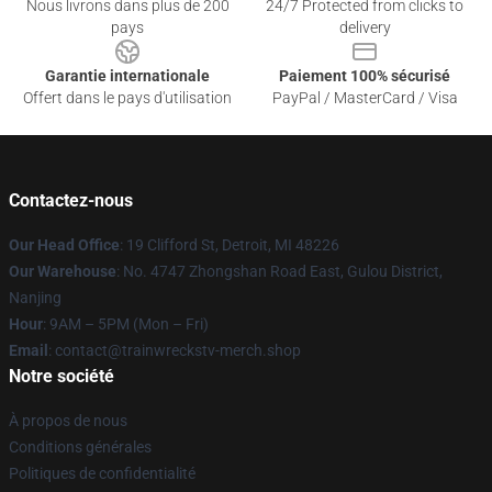
Nous livrons dans plus de 200
24/7 Protected from clicks to
pays
delivery
Garantie internationale
Paiement 100% sécurisé
Offert dans le pays d'utilisation
PayPal / MasterCard / Visa
Contactez-nous
Our Head Office
: 19 Clifford St, Detroit, MI 48226
Our Warehouse
: No. 4747 Zhongshan Road East, Gulou District,
Nanjing
Hour
: 9AM – 5PM (Mon – Fri)
Email
: contact@trainwreckstv-merch.shop
Notre société
À propos de nous
Conditions générales
Politiques de confidentialité