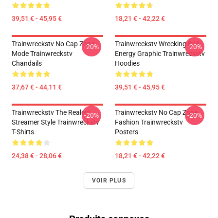
39,51 € - 45,95 €
18,21 € - 42,22 €
Trainwreckstv No Cap Zone
Trainwreckstv Wrecking Ball
-20%
-20%
Mode Trainwreckstv
Energy Graphic Trainwreckstv
Chandails
Hoodies
37,67 € - 44,11 €
39,51 € - 45,95 €
Trainwreckstv The Realest
Trainwreckstv No Cap Zone
-20%
-20%
Streamer Style Trainwreckstv
Fashion Trainwreckstv
T-Shirts
Posters
24,38 € - 28,06 €
18,21 € - 42,22 €
VOIR PLUS