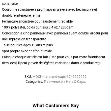
construite
Couronne structurée à profil moyen à élevé avec bec incurvé et
doublure intérieure ferme
Fermeture encastrée pour ajustement réglable
100% polyester, poids du tissu 8,4 oz / 285gsm
Conception à cinq panneaux avec panneau avant double largeur pour
une impression transparente
Taille pour les âges 13 ans et plus
Spot propre avec chiffon humide
Puisque chaque article est fait juste pour vous par votre fournisseur
tiers local, il peut y avoir de légères variations dans le produit reçu
SKU
:
MOCK-hats-and-caps-1745229629
Catégories
:
Trainwreckstv Hats & Caps
,
What Customers Say