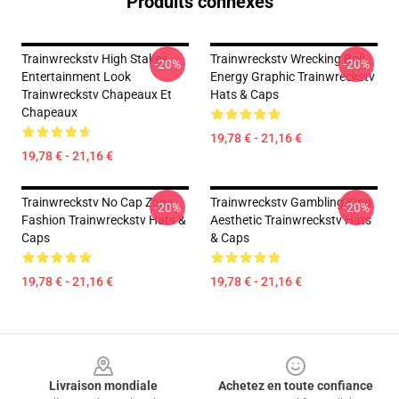
Produits connexes
Trainwreckstv High Stakes
Trainwreckstv Wrecking Ball
-20%
-20%
Entertainment Look
Energy Graphic Trainwreckstv
Trainwreckstv Chapeaux Et
Hats & Caps
Chapeaux
19,78 € - 21,16 €
19,78 € - 21,16 €
Trainwreckstv No Cap Zone
Trainwreckstv Gambling King
-20%
-20%
Fashion Trainwreckstv Hats &
Aesthetic Trainwreckstv Hats
Caps
& Caps
19,78 € - 21,16 €
19,78 € - 21,16 €
Footer
Livraison mondiale
Achetez en toute confiance