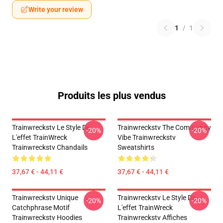
Write your review
1
/
1
Produits les plus vendus
Trainwreckstv Le Style De
Trainwreckstv The Community
-20%
-20%
L'effet TrainWreck
Vibe Trainwreckstv
Trainwreckstv Chandails
Sweatshirts
37,67 € - 44,11 €
37,67 € - 44,11 €
Trainwreckstv Unique
Trainwreckstv Le Style De
-20%
-20%
Catchphrase Motif
L'effet TrainWreck
Trainwreckstv Hoodies
Trainwreckstv Affiches