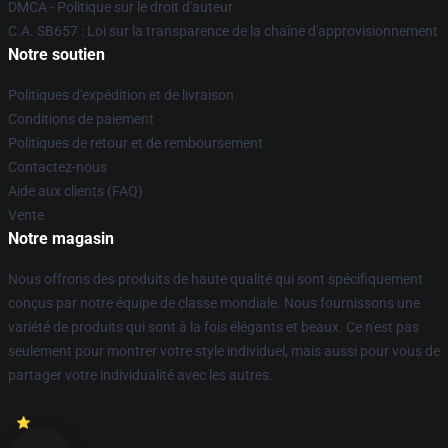
DMCA - Politique sur le droit d'auteur
C.A. SB657 : Loi sur la transparence de la chaîne d'approvisionnement
Notre soutien
Politiques d'expédition et de livraison
Conditions de paiement
Politiques de retour et de remboursement
Contactez-nous
Aide aux clients (FAQ)
Vente
Notre magasin
Nous offrons des produits de haute qualité qui sont spécifiquement
conçus par notre équipe de classe mondiale. Nous fournissons une
variété de produits qui sont à la fois élégants et beaux. Ce n'est pas
seulement pour montrer votre style individuel, mais aussi pour vous de
partager votre individualité avec les autres.