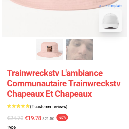
blank template
Trainwreckstv L'ambiance
Communautaire Trainwreckstv
Chapeaux Et Chapeaux
(2 customer reviews)
€24.73
€19.78
-20%
$21.50
Type