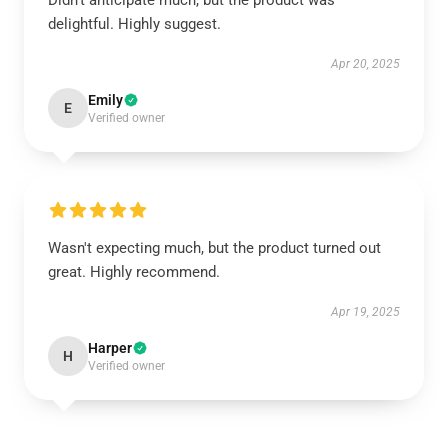
Didn’t anticipate much, but the product was
delightful. Highly suggest.
Apr 20, 2025
Emily
E
Verified owner
Wasn't expecting much, but the product turned out
great. Highly recommend.
Apr 19, 2025
Harper
H
Verified owner