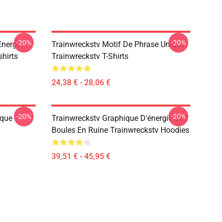
-20%
-20%
Energy
Trainwreckstv Motif De Phrase Unique
hirts
Trainwreckstv T-Shirts
24,38 € - 28,06 €
-20%
-20%
ique
Trainwreckstv Graphique D'énergie Des
Boules En Ruine Trainwreckstv Hoodies
39,51 € - 45,95 €