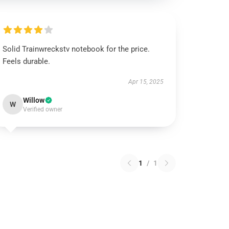
Solid Trainwreckstv notebook for the price.
Feels durable.
Apr 15, 2025
Willow
W
Verified owner
1
/
1