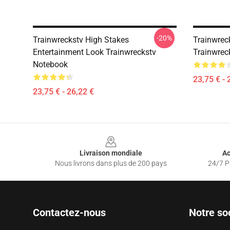
-20%
Trainwreckstv High Stakes
Trainwrec
Entertainment Look Trainwreckstv
Trainwrec
Notebook
23,75 € - 
23,75 € - 26,22 €
Footer
Livraison mondiale
Ac
Nous livrons dans plus de 200 pays
24/7 Pr
Contactez-nous
Notre so