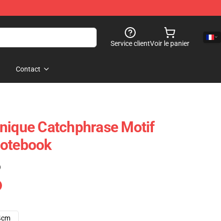
Service client
Voir le panier
Contact
nique Catchphrase Motif
Notebook
)
4cm