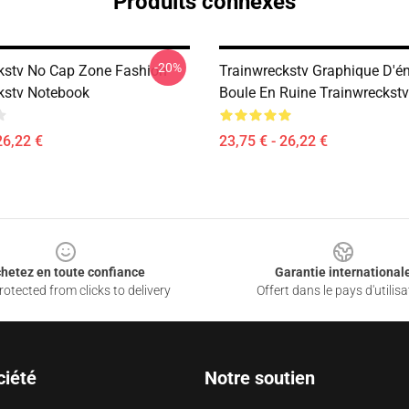
Produits connexes
-20%
kstv No Cap Zone Fashion
Trainwreckstv Graphique D'én
kstv Notebook
Boule En Ruine Trainwreckstv
26,22 €
23,75 € - 26,22 €
hetez en toute confiance
Garantie international
otected from clicks to delivery
Offert dans le pays d'utilisa
ciété
Notre soutien