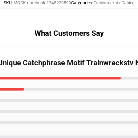
SKU
:
MOCK-notebook-1745229590
Catégories
:
Trainwreckstv Cahier
,
What Customers Say
 Unique Catchphrase Motif Trainwreckstv