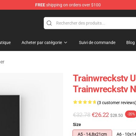
FREE
shipping on orders over $100
se Store
tique
Acheter par catégorie
Suivi de commande
Blog
er
Trainwreckstv U
Trainwreckstv 
(3 customer reviews
€32.78
€26.22
-20%
$28.50
Size
A5 - 14,8x21cm
A6 - 10x1