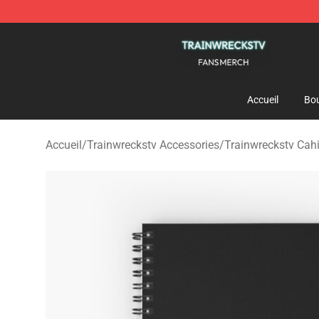
Trainwreckstv Shop - Official Trainwreckstv Merchandi
Accueil
Bou
Accueil
/
Trainwreckstv Accessories
/
Trainwreckstv Cahi