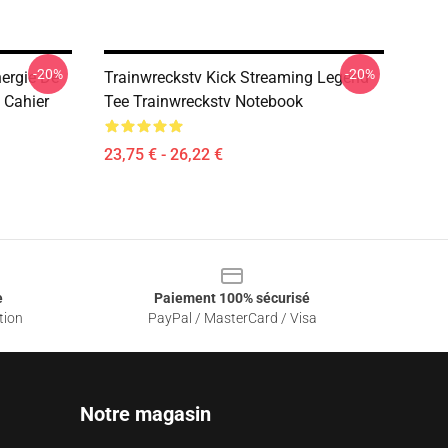
-20%
-20%
ergie De
Trainwreckstv Kick Streaming Legend
 Cahier
Tee Trainwreckstv Notebook
23,75 € - 26,22 €
e
Paiement 100% sécurisé
tion
PayPal / MasterCard / Visa
Notre magasin