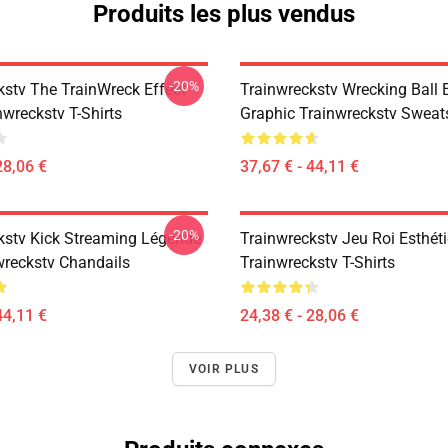
Produits les plus vendus
-20%
kstv The TrainWreck Effect
Trainwreckstv Wrecking Ball 
nwreckstv T-Shirts
Graphic Trainwreckstv Sweats
28,06 €
37,67 € - 44,11 €
-20%
kstv Kick Streaming Légende
Trainwreckstv Jeu Roi Esthét
wreckstv Chandails
Trainwreckstv T-Shirts
44,11 €
24,38 € - 28,06 €
VOIR PLUS