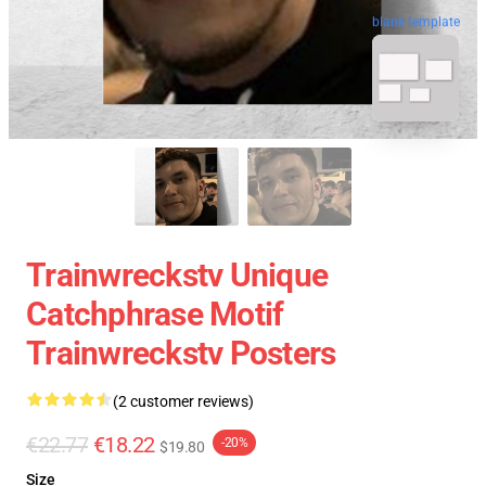
blank template
Trainwreckstv Unique
Catchphrase Motif
Trainwreckstv Posters
(2 customer reviews)
€22.77
€18.22
-20%
$19.80
Size