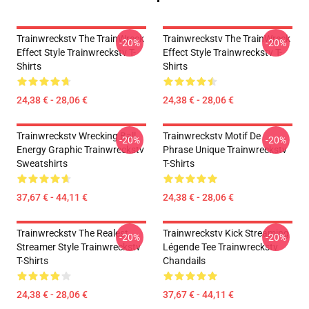
Trainwreckstv The TrainWreck
Trainwreckstv The TrainWreck
-20%
-20%
Effect Style Trainwreckstv T-
Effect Style Trainwreckstv T-
Shirts
Shirts
24,38 € - 28,06 €
24,38 € - 28,06 €
Trainwreckstv Wrecking Ball
Trainwreckstv Motif De
-20%
-20%
Energy Graphic Trainwreckstv
Phrase Unique Trainwreckstv
Sweatshirts
T-Shirts
37,67 € - 44,11 €
24,38 € - 28,06 €
Trainwreckstv The Realest
Trainwreckstv Kick Streaming
-20%
-20%
Streamer Style Trainwreckstv
Légende Tee Trainwreckstv
T-Shirts
Chandails
24,38 € - 28,06 €
37,67 € - 44,11 €