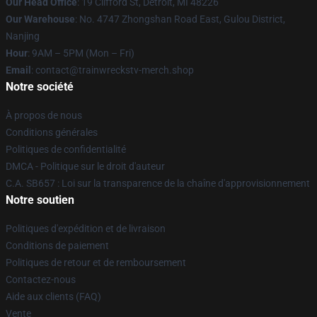
Our Head Office
: 19 Clifford St, Detroit, MI 48226
Our Warehouse
: No. 4747 Zhongshan Road East, Gulou District,
Nanjing
Hour
: 9AM – 5PM (Mon – Fri)
Email
: contact@trainwreckstv-merch.shop
Notre société
À propos de nous
Conditions générales
Politiques de confidentialité
DMCA - Politique sur le droit d'auteur
C.A. SB657 : Loi sur la transparence de la chaîne d'approvisionnement
Notre soutien
Politiques d'expédition et de livraison
Conditions de paiement
Politiques de retour et de remboursement
Contactez-nous
Aide aux clients (FAQ)
Vente