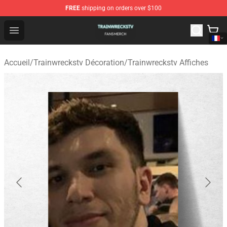
FREE
shipping on orders over $100
Trainwreckstv Shop - Official Trainwreckstv Merchandise
Open menu
Accueil
/
Trainwreckstv Décoration
/
Trainwreckstv Affiches