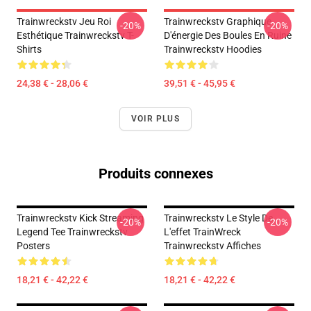
Trainwreckstv Jeu Roi
Trainwreckstv Graphique
-20%
-20%
Esthétique Trainwreckstv T-
D'énergie Des Boules En Ruine
Shirts
Trainwreckstv Hoodies
24,38 € - 28,06 €
39,51 € - 45,95 €
VOIR PLUS
Produits connexes
Trainwreckstv Kick Streaming
Trainwreckstv Le Style De
-20%
-20%
Legend Tee Trainwreckstv
L'effet TrainWreck
Posters
Trainwreckstv Affiches
18,21 € - 42,22 €
18,21 € - 42,22 €