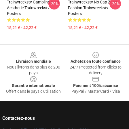
Trainwreckstv Gambling King
Trainwreckstv No Cap Zone
-20%
-20%
Aesthetic Trainwreckstv
Fashion Trainwreckstv
Posters
Posters
18,21 € - 42,22 €
18,21 € - 42,22 €
Footer
Livraison mondiale
Achetez en toute confiance
Nous livrons dans plus de 200
24/7 Protected from clicks to
pays
delivery
Garantie internationale
Paiement 100% sécurisé
Offert dans le pays d'utilisation
PayPal / MasterCard / Visa
Contactez-nous