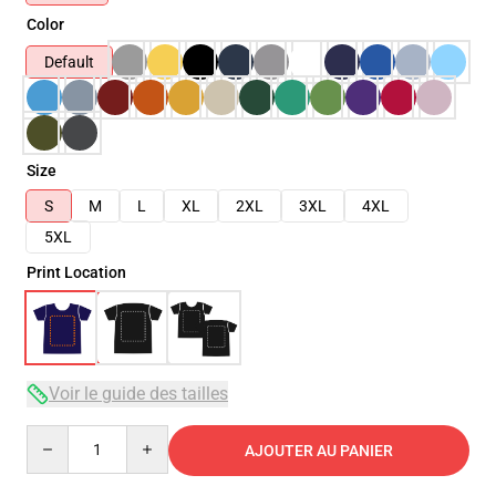
Color
Default
Size
S
M
L
XL
2XL
3XL
4XL
5XL
Print Location
Voir le guide des tailles
Quantity
AJOUTER AU PANIER