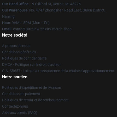
Our Head Office
: 19 Clifford St, Detroit, MI 48226
Our Warehouse
: No. 4747 Zhongshan Road East, Gulou District,
Nanjing
Hour
: 9AM – 5PM (Mon – Fri)
Email
: contact@trainwreckstv-merch.shop
Notre société
À propos de nous
Conditions générales
Politiques de confidentialité
DMCA - Politique sur le droit d'auteur
C.A. SB657 : Loi sur la transparence de la chaîne d'approvisionnement
Notre soutien
Politiques d'expédition et de livraison
Conditions de paiement
Politiques de retour et de remboursement
Contactez-nous
Aide aux clients (FAQ)