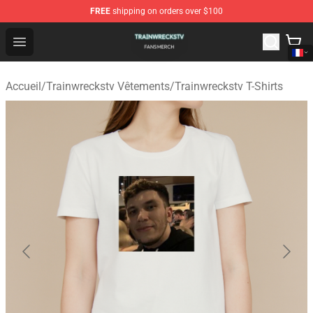
FREE
shipping on orders over $100
Trainwreckstv Shop - Official Trainwreckstv Merchandise
Open menu
Accueil
/
Trainwreckstv Vêtements
/
Trainwreckstv T-Shirts