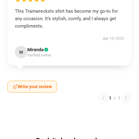
This Trainwreckstv shirt has become my go-to for
any occasion. It’s stylish, comfy, and I always get
compliments.
Apr 14, 2025
Miranda
M
Verified owner
Write your review
1
/
1