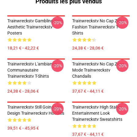
Produits les plus vendus
Trainwreckstv Gambling King
Trainwreckstv No Cap Zone
-20%
-20%
Aesthetic Trainwreckstv
Fashion Trainwreckstv T-
Posters
Shirts
18,21 € - 42,22 €
24,38 € - 28,06 €
Trainwreckstv L'ambiance
Trainwreckstv No Cap Zone
-20%
-20%
Communautaire
Mode Trainwreckstv
Trainwreckstv T-Shirts
Chandails
24,38 € - 28,06 €
37,67 € - 44,11 €
Trainwreckstv Still Going Live
Trainwreckstv High Stakes
-20%
-20%
Design Trainwreckstv Hoodies
Entertainment Look
Trainwreckstv Sweatshirts
39,51 € - 45,95 €
37,67 € - 44,11 €