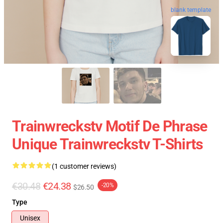
blank template
Trainwreckstv Motif De Phrase
Unique Trainwreckstv T-Shirts
(1 customer reviews)
€30.48
€24.38
-20%
$26.50
Type
Unisex