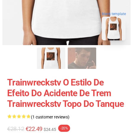
blank template
Trainwreckstv O Estilo De
Efeito Do Acidente De Trem
Trainwreckstv Topo Do Tanque
(1 customer reviews)
€28.12
€22.49
-20%
$24.45