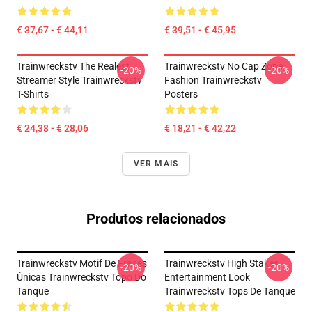
€ 37,67 - € 44,11
€ 39,51 - € 45,95
Trainwreckstv The Realest
Trainwreckstv No Cap Zone
-20%
-20%
Streamer Style Trainwreckstv
Fashion Trainwreckstv
T-Shirts
Posters
€ 24,38 - € 28,06
€ 18,21 - € 42,22
VER MAIS
Produtos relacionados
Trainwreckstv Motif De Frases
Trainwreckstv High Stakes
-20%
-20%
Únicas Trainwreckstv Topo Do
Entertainment Look
Tanque
Trainwreckstv Tops De Tanque