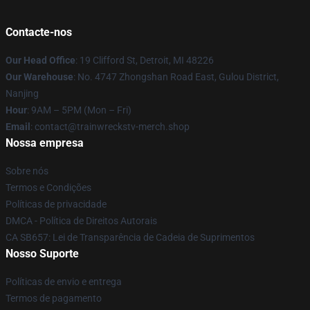
Contacte-nos
Our Head Office
: 19 Clifford St, Detroit, MI 48226
Our Warehouse
: No. 4747 Zhongshan Road East, Gulou District,
Nanjing
Hour
: 9AM – 5PM (Mon – Fri)
Email
: contact@trainwreckstv-merch.shop
Nossa empresa
Sobre nós
Termos e Condições
Políticas de privacidade
DMCA - Política de Direitos Autorais
CA SB657: Lei de Transparência de Cadeia de Suprimentos
Nosso Suporte
Políticas de envio e entrega
Termos de pagamento