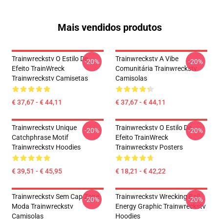
Mais vendidos produtos
Trainwreckstv O Estilo De
Trainwreckstv A Vibe
-20%
-20%
Efeito TrainWreck
Comunitária Trainwreckstv
Trainwreckstv Camisetas
Camisolas
€ 37,67 - € 44,11
€ 37,67 - € 44,11
Trainwreckstv Unique
Trainwreckstv O Estilo De
-20%
-20%
Catchphrase Motif
Efeito TrainWreck
Trainwreckstv Hoodies
Trainwreckstv Posters
€ 39,51 - € 45,95
€ 18,21 - € 42,22
Trainwreckstv Sem Cap Zone
Trainwreckstv Wrecking Ball
-20%
-20%
Moda Trainwreckstv
Energy Graphic Trainwreckstv
Camisolas
Hoodies