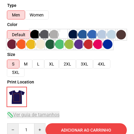
Type
Men
Women
Color
Default
Size
S
M
L
XL
2XL
3XL
4XL
5XL
Print Location
Ver guia de tamanhos
Quantity
ADICIONAR AO CARRINHO