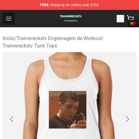
FREE
shipping on orders over $100
Trainwreckstv Shop - Official Trainwreckstv Merchandise
Open menu
Início
/
Trainwreckstv Engrenagem de Workout
/
Trainwreckstv Tank Tops