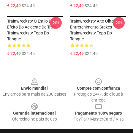
€ 22,49
$24.45
€ 22,49
$24.45
Trainwreckstv O Estilo De
Trainwreckstv Alto Olhar De
-20%
-20%
Efeito Do Acidente De Trem
Entretenimento Stakes
Trainwreckstv Topo Do
Trainwreckstv Topo Do
Tanque
Tanque
€ 22,49
$24.45
€ 22,49
$24.45
Footer
Envio mundial
Compre com confiança
Enviamos para mais de 200 países
Protegido 24/7, do clique à
entrega
Garantia internacional
Pagamento 100% seguro
Oferecido no país de uso
PayPal / MasterCard / Visa