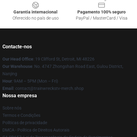
Garantia internacional
Pagamento 100% seguro
Oferecido no país de uso
PayPal / MasterCard / Visa
Contacte-nos
Our Head Office
: 19 Clifford St, Detroit, MI 48226
Our Warehouse
: No. 4747 Zhongshan Road East, Gulou District,
Nanjing
Hour
: 9AM – 5PM (Mon – Fri)
Email
: contact@trainwreckstv-merch.shop
Nossa empresa
Sobre nós
Termos e Condições
Políticas de privacidade
DMCA - Política de Direitos Autorais