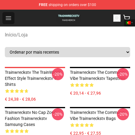
FREE
shipping on orders over $100
Trainwreckstv Shop - Official Trainwreckstv Merchandise
Open menu
Início
/
Loja
Trainwreckstv The TrainWreck
Trainwreckstv The Community
-20%
-20%
Effect Style Trainwreckstv T-
Vibe Trainwreckstv Tapestries
Shirts
€ 20,14 - € 27,96
€ 24,38 - € 28,06
Trainwreckstv No Cap Zone
Trainwreckstv The Community
-20%
-20%
Fashion Trainwreckstv
Vibe Trainwreckstv Bags
Samsung Cases
€ 22,95 - € 27,55