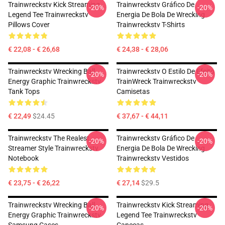
Trainwreckstv Kick Streaming
Trainwreckstv Gráfico De
-20%
-20%
Legend Tee Trainwreckstv
Energia De Bola De Wrecking
Pillows Cover
Trainwreckstv T-Shirts
€ 22,08 - € 26,68
€ 24,38 - € 28,06
Trainwreckstv Wrecking Ball
Trainwreckstv O Estilo De Efeito
-20%
-20%
Energy Graphic Trainwreckstv
TrainWreck Trainwreckstv
Tank Tops
Camisetas
€ 22,49
$24.45
€ 37,67 - € 44,11
Trainwreckstv The Realest
Trainwreckstv Gráfico De
-20%
-20%
Streamer Style Trainwreckstv
Energia De Bola De Wrecking
Notebook
Trainwreckstv Vestidos
€ 23,75 - € 26,22
€ 27,14
$29.5
Trainwreckstv Wrecking Ball
Trainwreckstv Kick Streaming
-20%
-20%
Energy Graphic Trainwreckstv
Legend Tee Trainwreckstv