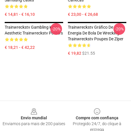
Samsung Cases
Canecas
€ 14,81 - € 16,10
€ 23,00 - € 26,68
Trainwreckstv Gambling King
Trainwreckstv Gráfico De
-20%
-20%
Aesthetic Trainwreckstv Posters
Energia De Bola De Wrecking
Trainwreckstv Poupes De Zíper
€ 18,21 - € 42,22
€ 19,82
$21.55
Footer
Envio mundial
Compre com confiança
Enviamos para mais de 200 países
Protegido 24/7, do clique à
entrega