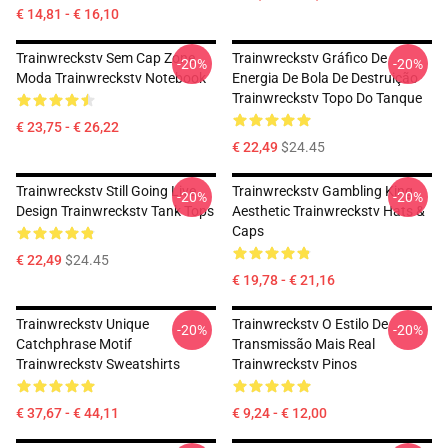
€ 14,81 - € 16,10
Trainwreckstv Sem Cap Zone
Trainwreckstv Gráfico De
-20%
-20%
Moda Trainwreckstv Notebook
Energia De Bola De Destruição
Trainwreckstv Topo Do Tanque
€ 23,75 - € 26,22
€ 22,49
$24.45
Trainwreckstv Still Going Live
Trainwreckstv Gambling King
-20%
-20%
Design Trainwreckstv Tank Tops
Aesthetic Trainwreckstv Hats &
Caps
€ 22,49
$24.45
€ 19,78 - € 21,16
Trainwreckstv Unique
Trainwreckstv O Estilo De
-20%
-20%
Catchphrase Motif
Transmissão Mais Real
Trainwreckstv Sweatshirts
Trainwreckstv Pinos
€ 37,67 - € 44,11
€ 9,24 - € 12,00